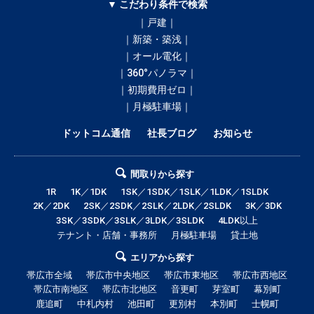
▼ こだわり条件で検索
｜戸建｜
｜新築・築浅｜
｜オール電化｜
｜360°パノラマ｜
｜初期費用ゼロ｜
｜月極駐車場｜
ドットコム通信
社長ブログ
お知らせ
間取りから探す
1R
1K／1DK
1SK／1SDK／1SLK／1LDK／1SLDK
2K／2DK
2SK／2SDK／2SLK／2LDK／2SLDK
3K／3DK
3SK／3SDK／3SLK／3LDK／3SLDK
4LDK以上
テナント・店舗・事務所
月極駐車場
貸土地
エリアから探す
帯広市全域
帯広市中央地区
帯広市東地区
帯広市西地区
帯広市南地区
帯広市北地区
音更町
芽室町
幕別町
鹿追町
中札内村
池田町
更別村
本別町
士幌町