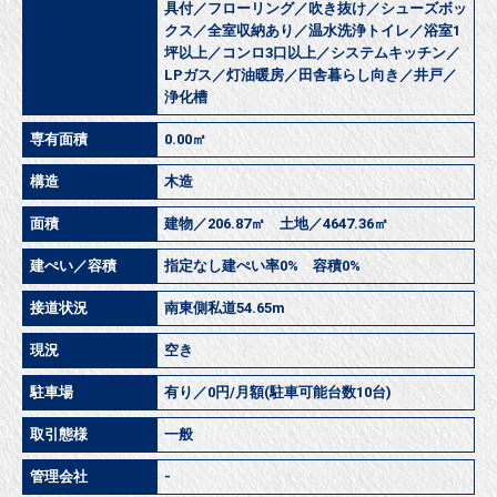
具付／フローリング／吹き抜け／シューズボッ
クス／全室収納あり／温水洗浄トイレ／浴室1
坪以上／コンロ3口以上／システムキッチン／
LPガス／灯油暖房／田舎暮らし向き／井戸／
浄化槽
専有面積
0.00㎡
構造
木造
面積
建物／206.87㎡ 土地／4647.36㎡
建ぺい／容積
指定なし建ぺい率0% 容積0%
接道状況
南東側私道54.65m
現況
空き
駐車場
有り／0円/月額(駐車可能台数10台)
取引態様
一般
管理会社
-