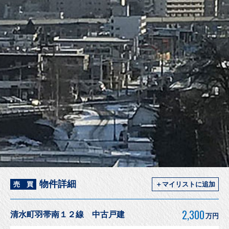
物件詳細
売 買
＋マイリストに追加
2,300
清水町羽帯南１２線 中古戸建
万円