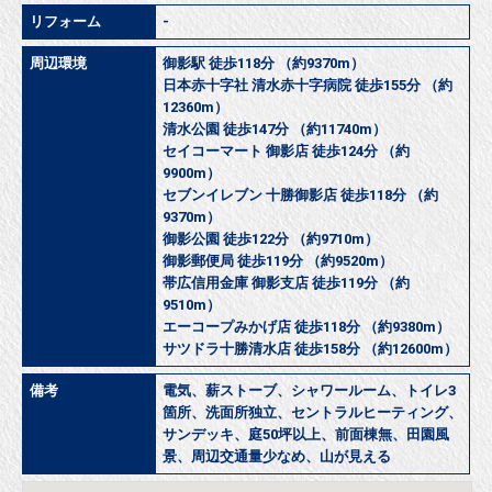
リフォーム
-
周辺環境
御影駅 徒歩118分 （約9370m）
日本赤十字社 清水赤十字病院 徒歩155分 （約
12360m）
清水公園 徒歩147分 （約11740m）
セイコーマート 御影店 徒歩124分 （約
9900m）
セブンイレブン 十勝御影店 徒歩118分 （約
9370m）
御影公園 徒歩122分 （約9710m）
御影郵便局 徒歩119分 （約9520m）
帯広信用金庫 御影支店 徒歩119分 （約
9510m）
エーコープみかげ店 徒歩118分 （約9380m）
サツドラ十勝清水店 徒歩158分 （約12600m）
備考
電気、薪ストーブ、シャワールーム、トイレ3
箇所、洗面所独立、セントラルヒーティング、
サンデッキ、庭50坪以上、前面棟無、田園風
景、周辺交通量少なめ、山が見える