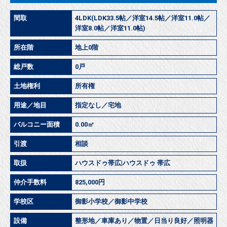
間取
4LDK(LDK33.5帖／洋室14.5帖／洋室11.0帖／
洋室8.0帖／洋室11.0帖)
所在階
地上0階
総戸数
0戸
土地権利
所有権
用途／地目
指定なし／宅地
バルコニー面積
0.00㎡
引渡
相談
取扱
ハウスドゥ帯広|ハウスドゥ 帯広
仲介手数料
825,000円
学校区
御影小学校／御影中学校
設備
整形地／車庫あり／物置／日当り良好／照明器