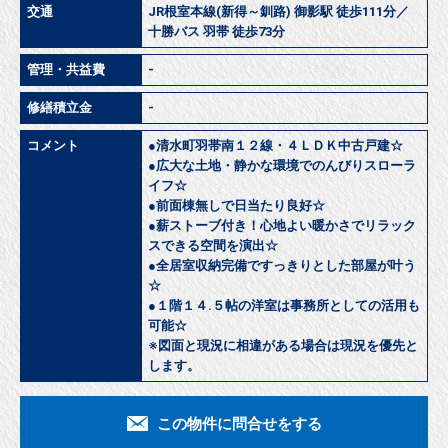
交通
JR根室本線(新得～釧路) 御影駅 徒歩111分／
十勝バス 羽帯 徒歩73分
管理・共益費
-
修繕積立金
-
コメント
●清水町羽帯南１２線・４ＬＤＫ中古戸建☆
●広大な土地・静かな環境でのんびりスローラ
イフ☆
●前面棟無しで日当たり良好☆
●薪ストーブ付き！心地よい暖かさでリラック
スできる空間を演出☆
●全居室収納完備ですっきりとした部屋が叶う
☆
●１階１４.５帖の洋室は事務所としての活用も
可能☆
※図面と現況に相違がある場合は現況を優先と
します。
この物件に問合せをする