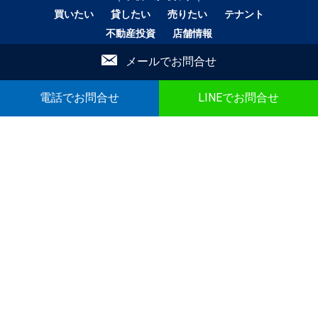
買いたい
貸したい
売りたい
テナント
不動産投資
店舗情報
メールでお問合せ
▼ 誰と暮らすかで検索
｜ひとり暮らし｜
電話でお問合せ
LINEでお問合せ
｜二人暮らし｜
｜家族で暮らす｜
｜ペットと暮らす｜
賃貸｜新着・おすすめ物件｜一覧をみる
売買｜新着売買物件｜一覧をみる
かんたん！物件リクエスト
かんたん！売買物件リクエスト
マイリスト
お問合せ
▼ こだわり条件で検索
｜戸建｜
｜新築・築浅｜
｜オール電化｜
｜360°パノラマ｜