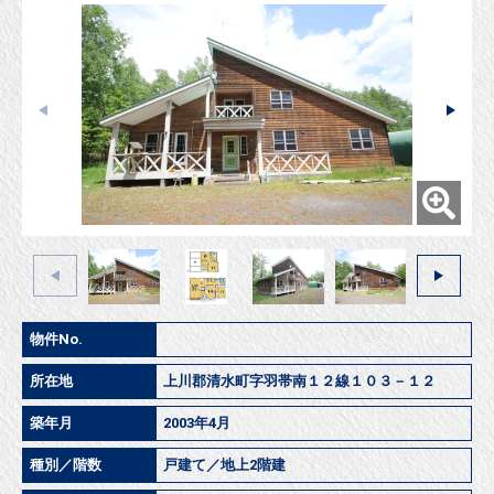
物件No.
所在地
上川郡清水町字羽帯南１２線１０３－１２
築年月
2003年4月
種別／階数
戸建て／地上2階建