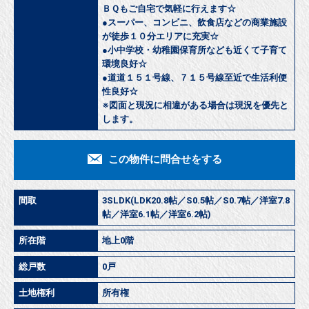
ＢＱもご自宅で気軽に行えます☆
●スーパー、コンビニ、飲食店などの商業施設
が徒歩１０分エリアに充実☆
●小中学校・幼稚園保育所なども近くて子育て
環境良好☆
●道道１５１号線、７１５号線至近で生活利便
性良好☆
※図面と現況に相違がある場合は現況を優先と
します。
この物件に問合せをする
間取
3SLDK(LDK20.8帖／S0.5帖／S0.7帖／洋室7.8
帖／洋室6.1帖／洋室6.2帖)
所在階
地上0階
総戸数
0戸
土地権利
所有権