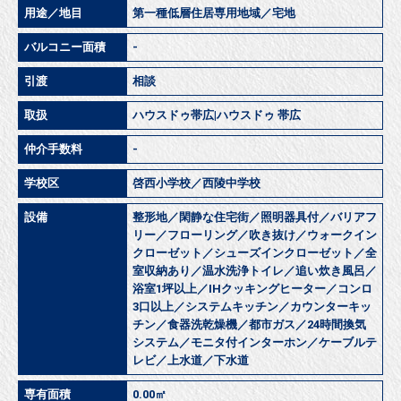
用途／地目
第一種低層住居専用地域／宅地
バルコニー面積
-
引渡
相談
取扱
ハウスドゥ帯広|ハウスドゥ 帯広
仲介手数料
-
学校区
啓西小学校／西陵中学校
設備
整形地／閑静な住宅街／照明器具付／バリアフ
リー／フローリング／吹き抜け／ウォークイン
クローゼット／シューズインクローゼット／全
室収納あり／温水洗浄トイレ／追い炊き風呂／
浴室1坪以上／IHクッキングヒーター／コンロ
3口以上／システムキッチン／カウンターキッ
チン／食器洗乾燥機／都市ガス／24時間換気
システム／モニタ付インターホン／ケーブルテ
レビ／上水道／下水道
専有面積
0.00㎡