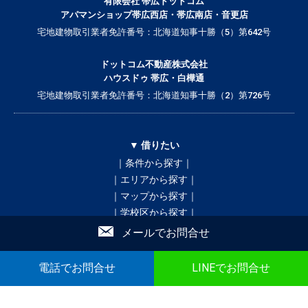
有限会社 帯広ドットコム
アパマンショップ帯広西店・帯広南店・音更店
宅地建物取引業者免許番号：北海道知事十勝（5）第642号
ドットコム不動産株式会社
ハウスドゥ 帯広・白樺通
宅地建物取引業者免許番号：北海道知事十勝（2）第726号
▼ 借りたい
｜条件から探す｜
｜エリアから探す｜
｜マップから探す｜
｜学校区から探す｜
買いたい
貸したい
売りたい
テナント
メールでお問合せ
不動産投資
店舗情報
電話でお問合せ
LINEでお問合せ
▼ 誰と暮らすかで検索
｜ひとり暮らし｜