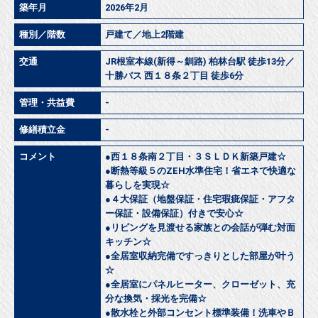
築年月
2026年2月
種別／階数
戸建て／地上2階建
交通
JR根室本線(新得～釧路) 柏林台駅 徒歩13分／
十勝バス 西１８条２丁目 徒歩6分
管理・共益費
-
修繕積立金
-
コメント
●西１８条南２丁目・３ＳＬＤＫ新築戸建☆
●断熱等級５のZEH水準住宅！省エネで快適な
暮らしを実現☆
●４大保証（地盤保証・住宅瑕疵保証・アフタ
ー保証・設備保証）付きで安心☆
●リビングを見渡せる家族との会話が弾む対面
キッチン☆
●全居室収納完備ですっきりとした部屋が叶う
☆
●全居室にパネルヒーター、クローゼット、充
分な換気・採光を完備☆
●散水栓と外部コンセント標準装備！洗車やＢ