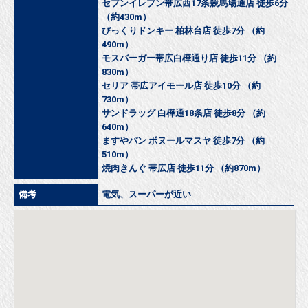
セブンイレブン帯広西17条競馬場通店 徒歩6分
（約430m）
びっくりドンキー 柏林台店 徒歩7分 （約
490m）
モスバーガー帯広白樺通り店 徒歩11分 （約
830m）
セリア 帯広アイモール店 徒歩10分 （約
730m）
サンドラッグ 白樺通18条店 徒歩8分 （約
640m）
ますやパン ボヌールマスヤ 徒歩7分 （約
510m）
焼肉きんぐ 帯広店 徒歩11分 （約870m）
備考
電気、スーパーが近い