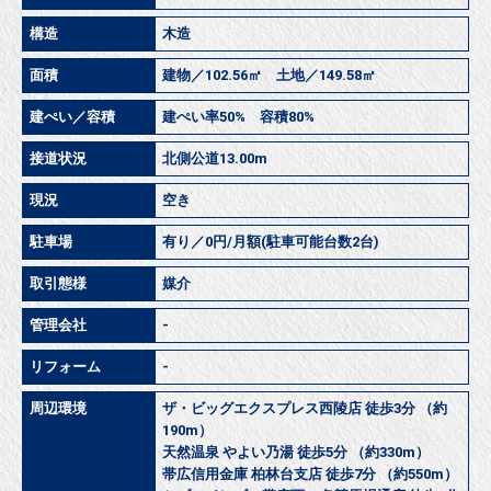
構造
木造
面積
建物／102.56㎡ 土地／149.58㎡
建ぺい／容積
建ぺい率50% 容積80%
接道状況
北側公道13.00m
現況
空き
駐車場
有り／0円/月額(駐車可能台数2台)
取引態様
媒介
管理会社
-
リフォーム
-
周辺環境
ザ・ビッグエクスプレス西陵店 徒歩3分 （約
190m）
天然温泉 やよい乃湯 徒歩5分 （約330m）
帯広信用金庫 柏林台支店 徒歩7分 （約550m）