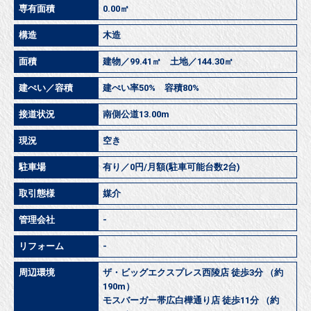
専有面積
0.00㎡
構造
木造
面積
建物／99.41㎡ 土地／144.30㎡
建ぺい／容積
建ぺい率50% 容積80%
接道状況
南側公道13.00m
現況
空き
駐車場
有り／0円/月額(駐車可能台数2台)
取引態様
媒介
管理会社
-
リフォーム
-
周辺環境
ザ・ビッグエクスプレス西陵店 徒歩3分 （約
190m）
モスバーガー帯広白樺通り店 徒歩11分 （約