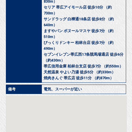
830m）
セリア 帯広アイモール店 徒歩10分 （約
730m）
サンドラッグ 白樺通18条店 徒歩8分 （約
640m）
ますやパン ボヌールマスヤ 徒歩7分 （約
510m）
びっくりドンキー 柏林台店 徒歩7分 （約
490m）
セブンイレブン帯広西17条競馬場通店 徒歩6分
（約430m）
帯広信用金庫 柏林台支店 徒歩7分 （約550m）
天然温泉 やよい乃湯 徒歩5分 （約330m）
焼肉きんぐ 帯広店 徒歩11分 （約870m）
備考
電気、スーパーが近い