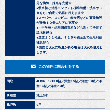
分な換気・採光を完備☆
●散水栓と外部コンセント標準装備！洗車やＢ
ＢＱもご自宅で気軽に行えます☆
●スーパー、コンビニ、飲食店などの商業施設
が徒歩１０分エリアに充実☆
●小中学校・幼稚園保育所なども近くて子育て
環境良好☆
●道道１５１号線、７１５号線至近で生活利便
性良好☆
※図面と現況に相違がある場合は現況を優先と
します。
この物件に問合せをする
間取
4LDK(LDK18.8帖／洋室3.5帖／洋室5.9帖／洋
室5.6帖／洋室7.2帖)
所在階
地上0階
総戸数
0戸