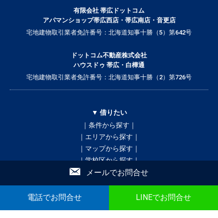
有限会社 帯広ドットコム
アパマンショップ帯広西店・帯広南店・音更店
宅地建物取引業者免許番号：北海道知事十勝（5）第642号
ドットコム不動産株式会社
ハウスドゥ 帯広・白樺通
宅地建物取引業者免許番号：北海道知事十勝（2）第726号
▼ 借りたい
｜条件から探す｜
｜エリアから探す｜
｜マップから探す｜
｜学校区から探す｜
メールでお問合せ
買いたい
貸したい
売りたい
テナント
不動産投資
店舗情報
電話でお問合せ
LINEでお問合せ
▼ 誰と暮らすかで検索