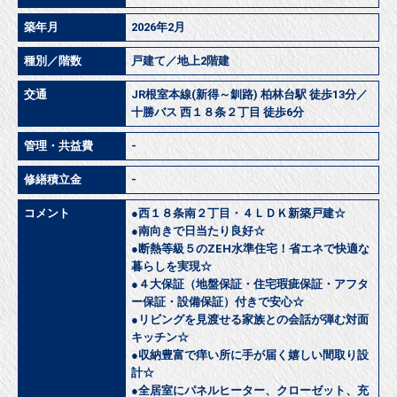
築年月
2026年2月
種別／階数
戸建て／地上2階建
交通
JR根室本線(新得～釧路) 柏林台駅 徒歩13分／
十勝バス 西１８条２丁目 徒歩6分
管理・共益費
-
修繕積立金
-
コメント
●西１８条南２丁目・４ＬＤＫ新築戸建☆
●南向きで日当たり良好☆
●断熱等級５のZEH水準住宅！省エネで快適な
暮らしを実現☆
●４大保証（地盤保証・住宅瑕疵保証・アフタ
ー保証・設備保証）付きで安心☆
●リビングを見渡せる家族との会話が弾む対面
キッチン☆
●収納豊富で痒い所に手が届く嬉しい間取り設
計☆
●全居室にパネルヒーター、クローゼット、充