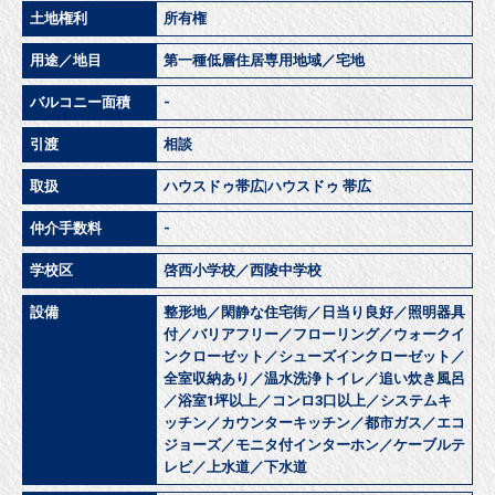
土地権利
所有権
用途／地目
第一種低層住居専用地域／宅地
バルコニー面積
-
引渡
相談
取扱
ハウスドゥ帯広|ハウスドゥ 帯広
仲介手数料
-
学校区
啓西小学校／西陵中学校
設備
整形地／閑静な住宅街／日当り良好／照明器具
付／バリアフリー／フローリング／ウォークイ
ンクローゼット／シューズインクローゼット／
全室収納あり／温水洗浄トイレ／追い炊き風呂
／浴室1坪以上／コンロ3口以上／システムキ
ッチン／カウンターキッチン／都市ガス／エコ
ジョーズ／モニタ付インターホン／ケーブルテ
レビ／上水道／下水道