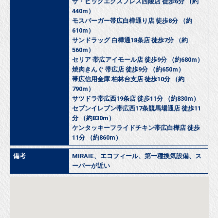
ザ・ビッグエクスプレス西陵店 徒歩6分 （約
440m）
モスバーガー帯広白樺通り店 徒歩8分 （約
610m）
サンドラッグ 白樺通18条店 徒歩7分 （約
560m）
セリア 帯広アイモール店 徒歩9分 （約680m）
焼肉きんぐ 帯広店 徒歩9分 （約650m）
帯広信用金庫 柏林台支店 徒歩10分 （約
790m）
サツドラ帯広西19条店 徒歩11分 （約830m）
セブンイレブン帯広西17条競馬場通店 徒歩11
分 （約830m）
ケンタッキーフライドチキン帯広白樺店 徒歩
11分 （約860m）
備考
MIRAIE、エコフィール、第一種換気設備、ス
ーパーが近い