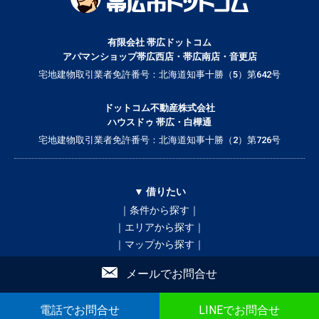
有限会社 帯広ドットコム
アパマンショップ帯広西店・帯広南店・音更店
宅地建物取引業者免許番号：北海道知事十勝（5）第642号
ドットコム不動産株式会社
ハウスドゥ 帯広・白樺通
宅地建物取引業者免許番号：北海道知事十勝（2）第726号
▼ 借りたい
｜条件から探す｜
｜エリアから探す｜
｜マップから探す｜
｜学校区から探す｜
メールでお問合せ
買いたい
貸したい
売りたい
テナント
不動産投資
店舗情報
電話でお問合せ
LINEでお問合せ