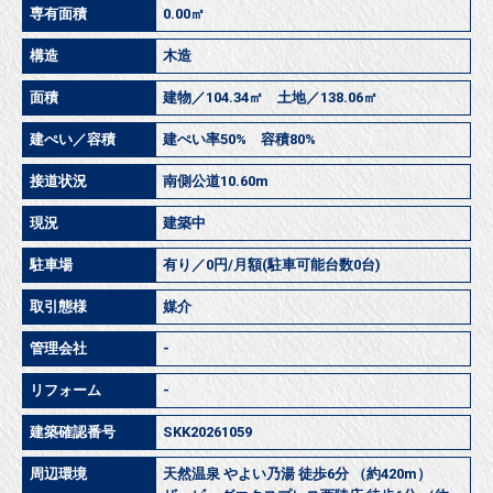
専有面積
0.00㎡
構造
木造
面積
建物／104.34㎡ 土地／138.06㎡
建ぺい／容積
建ぺい率50% 容積80%
接道状況
南側公道10.60m
現況
建築中
駐車場
有り／0円/月額(駐車可能台数0台)
取引態様
媒介
管理会社
-
リフォーム
-
建築確認番号
SKK20261059
周辺環境
天然温泉 やよい乃湯 徒歩6分 （約420m）