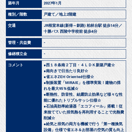
築年月
2027年1月
種別／階数
戸建て／地上2階建
交通
JR根室本線(新得～釧路) 柏林台駅 徒歩14分／
十勝バス 西陵中学校前 徒歩4分
管理・共益費
-
修繕積立金
-
コメント
●西１８条南２丁目・４ＬＤＫ新築戸建☆
●南向きで日当たり良好☆
●省エネZEH Oriented仕様☆
●制振装置「MIRAIE」を標準実装！建物の揺
れを最大95％低減☆
●断熱性、防音性、結露防止効果など様々な性
能に優れたトリプルサッシ仕様☆
●石油高効率給湯器「エコフィール」搭載！従
来捨てていた排気熱を再利用することで光熱費
削減☆
●給気と排気の両方を機械で行う「第一種換気
設備」仕様で省エネ＆お部屋の空気の質も向上