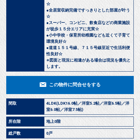
☆
●全居室収納完備ですっきりとした部屋が叶う
☆
●スーパー、コンビニ、飲食店などの商業施設
が徒歩１５分エリアに充実☆
●小中学校・保育所幼稚園なども近くて子育て
環境良好☆
●道道１５１号線、７１５号線至近で生活利便
性良好☆
※図面と現況に相違がある場合は現況を優先と
します。
この物件に問合せをする
間取
4LDK(LDK16.0帖／洋室5.2帖／洋室6.5帖／洋
室6.0帖／洋室7.5帖)
所在階
地上0階
総戸数
0戸