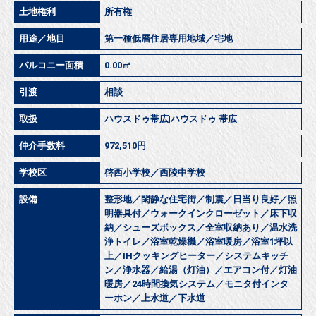
土地権利
所有権
用途／地目
第一種低層住居専用地域／宅地
バルコニー面積
0.00㎡
引渡
相談
取扱
ハウスドゥ帯広|ハウスドゥ 帯広
仲介手数料
972,510円
学校区
啓西小学校／西陵中学校
設備
整形地／閑静な住宅街／制震／日当り良好／照
明器具付／ウォークインクローゼット／床下収
納／シューズボックス／全室収納あり／温水洗
浄トイレ／浴室乾燥機／浴室暖房／浴室1坪以
上／IHクッキングヒーター／システムキッチ
ン／浄水器／給湯（灯油）／エアコン付／灯油
暖房／24時間換気システム／モニタ付インタ
ーホン／上水道／下水道