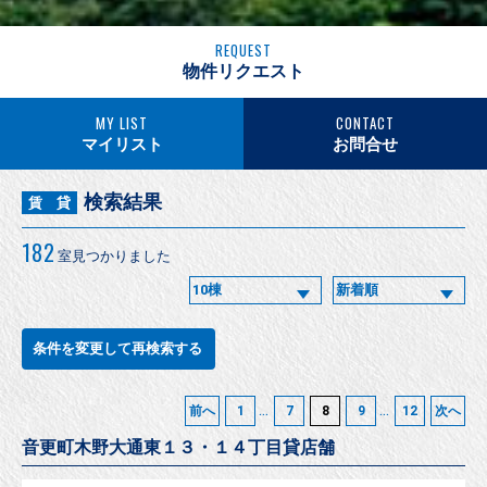
REQUEST
物件リクエスト
MY LIST
CONTACT
マイリスト
お問合せ
検索結果
賃 貸
182
室見つかりました
条件を変更して再検索する
...
...
前へ
1
7
8
9
12
次へ
音更町木野大通東１３・１４丁目貸店舗