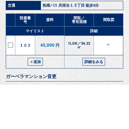
所在地
河東郡音更町緑陽台南区 ３ー８７
築年月
1999年11月
種別／階数
アパート／2階建
交通
拓殖バス 共栄台１３丁目 徒歩3分
部屋番
間取／
賃料
間取図
号
専有面積
マイリスト
詳細
1LDK／36.22
45,000
１０２
円
㎡
＋追加
詳細をみる