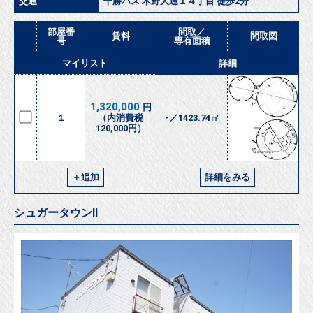
交通
十勝バス 木野大通１４丁目 徒歩2分
部屋番
間取／
賃料
間取図
号
専有面積
マイリスト
詳細
1,320,000
円
１
（内消費税
-／1423.74㎡
120,000円）
＋追加
詳細をみる
シュガータウンⅡ