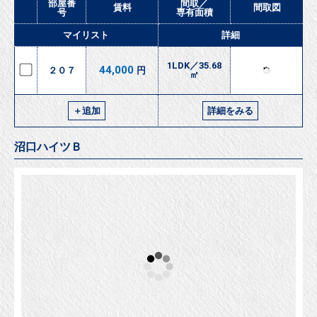
交通
北海道拓殖バス 共栄台幼稚園前 徒歩2分
部屋番
間取／
賃料
間取図
号
専有面積
マイリスト
詳細
1LDK／35.68
44,000
２０７
円
㎡
＋追加
詳細をみる
沼口ハイツＢ