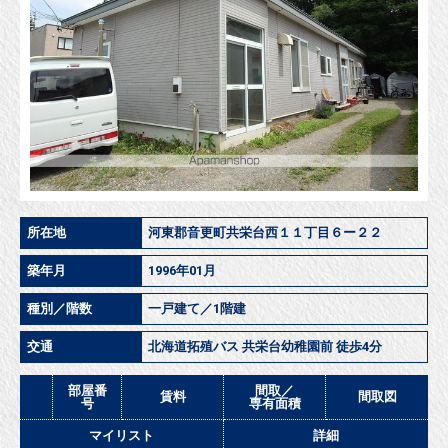
所在地
河東郡音更町共栄台西１１丁目６ー２２
築年月
1996年01月
種別／階数
一戸建て／1階建
交通
北海道拓殖バス 共栄台幼稚園前 徒歩4分
部屋番
間取／
賃料
間取図