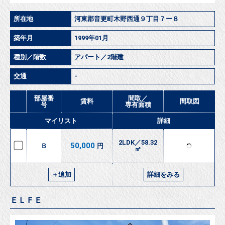
所在地
河東郡音更町木野西通９丁目７ー８
築年月
1999年01月
種別／階数
アパート／2階建
交通
-
部屋番
間取／
賃料
間取図
号
専有面積
マイリスト
詳細
2LDK／58.32
50,000
Ｂ
円
㎡
＋追加
詳細をみる