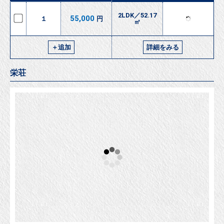
号
専有面積
マイリスト
詳細
2LDK／52.17
55,000
１
円
㎡
＋追加
詳細をみる
栄荘