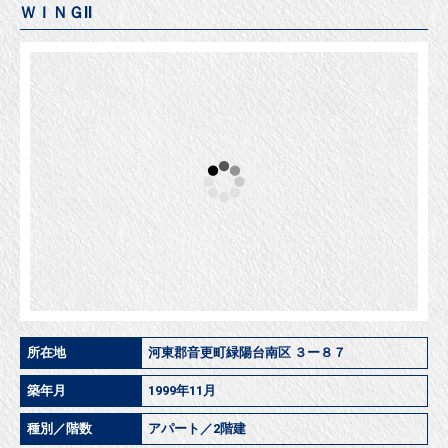
部屋番
間取／
賃料
間取図
号
専有面積
マイリスト
詳細
30,000
５０６
円
1DK／28.35㎡
＋追加
詳細をみる
ＷＩＮＧⅡ