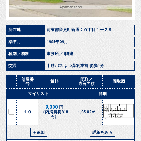
所在地
河東郡音更町新通２０丁目１ー２９
築年月
1985年09月
種別／階数
事務所／1階建
交通
十勝バス よつ葉乳業前 徒歩1分
部屋番
間取／
賃料
間取図
号
専有面積
マイリスト
詳細
9,000
円
１０
（内消費税818
-／5.02㎡
円）
＋追加
詳細をみる