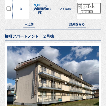
9,000
円
３
（内消費税818
-／4.53㎡
円）
＋追加
詳細をみる
柳町アパートメント ２号棟