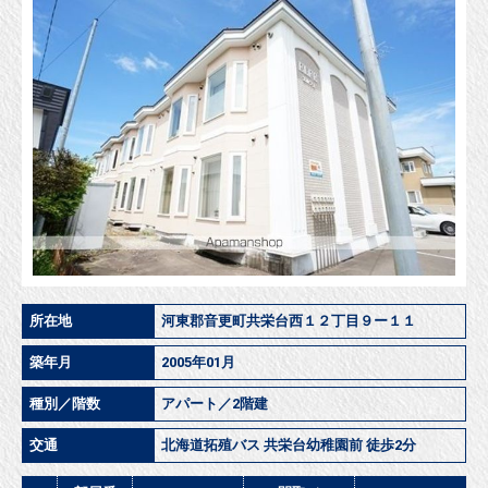
ＥＬＦＥ
所在地
河東郡音更町共栄台西１２丁目９ー１１
築年月
2005年01月
種別／階数
アパート／2階建