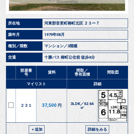
所在地
河東郡音更町柳町北区 ２３ー７
築年月
1979年08月
種別／階数
マンション／3階建
交通
十勝バス 柳町公住前 徒歩4分
部屋番
間取／
賃料
間取図
号
専有面積
マイリスト
詳細
3LDK／62.64
37,500
２３１
円
㎡
＋追加
詳細をみる