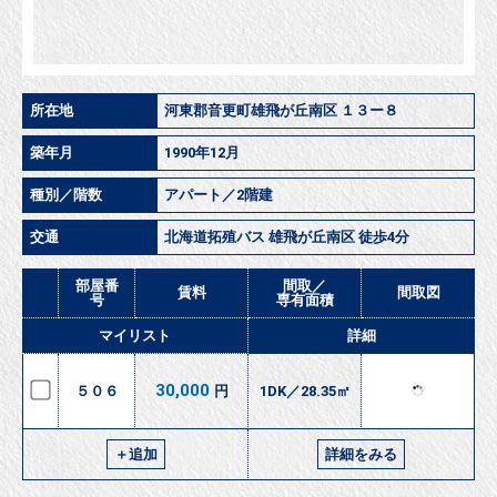
所在地
河東郡音更町雄飛が丘南区 １３ー８
築年月
1990年12月
種別／階数
アパート／2階建
交通
北海道拓殖バス 雄飛が丘南区 徒歩4分