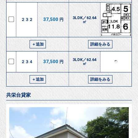
3LDK／62.64
37,500
２３２
円
㎡
＋追加
詳細をみる
3LDK／62.64
37,500
２３４
円
㎡
＋追加
詳細をみる
共栄台貸家