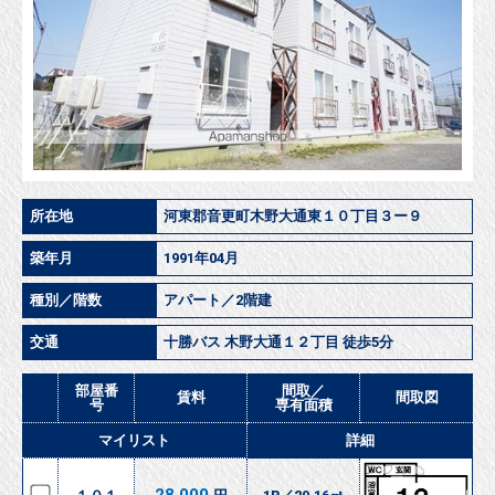
所在地
河東郡音更町木野大通東１０丁目３ー９
築年月
1991年04月
種別／階数
アパート／2階建
交通
十勝バス 木野大通１２丁目 徒歩5分
部屋番
間取／
賃料
間取図
号
専有面積
マイリスト
詳細