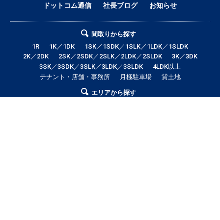
ドットコム通信
社長ブログ
お知らせ
間取りから探す
1R
1K／1DK
1SK／1SDK／1SLK／1LDK／1SLDK
2K／2DK
2SK／2SDK／2SLK／2LDK／2SLDK
3K／3DK
3SK／3SDK／3SLK／3LDK／3SLDK
4LDK以上
テナント・店舗・事務所
月極駐車場
貸土地
エリアから探す
帯広市全域
帯広市中央地区
帯広市東地区
帯広市西地区
帯広市南地区
帯広市北地区
音更町
芽室町
幕別町
鹿追町
中札内村
池田町
更別村
本別町
士幌町
上士幌町
新得町
清水町
浦幌町
大樹町
豊頃町
足寄町
賃料から探す
3万円以下
3〜4万円
4〜5万円
5〜6万円
6〜7万円
7〜8万円
8〜9万円
9〜10万円
10万円以上
帯広市エリアの賃貸・借家情報満載の「帯広市ドットコム」！部屋の広さ、
間取り、収納スペースと等々こだわり条件に合った物件をお探し致します。
住所（帯広市エリア）・環境・相場・こだわり条件検索以外に、設備や間取