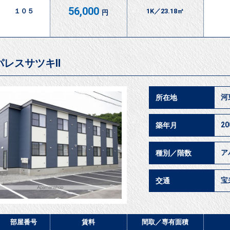
56,000
１０５
1K／23.18㎡
円
パレスサツキⅡ
河
所在地
2
築年月
ア
種別／階数
宝
交通
部屋番号
賃料
間取／
専有面積