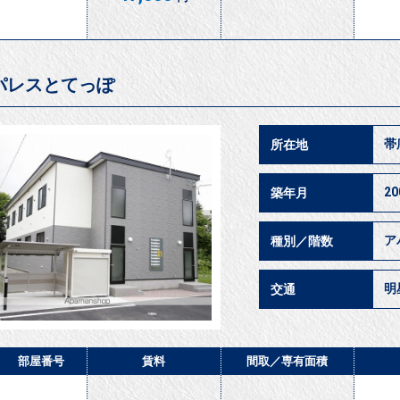
パレスとてっぽ
帯
所在地
2
築年月
ア
種別／階数
明
交通
部屋番号
賃料
間取／
専有面積