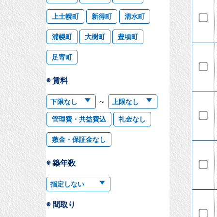
上士幌町
新得町
清水町
浦幌町
大樹町
豊頃町
足寄町
◉ 賃料
～
管理費・共益費込
礼金なし
敷金・保証金なし
◉ 築年数
◉ 間取り