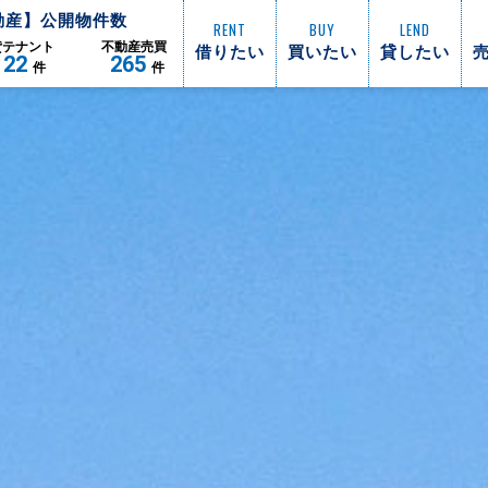
動産】公開物件数
RENT
BUY
LEND
借りたい
買いたい
貸したい
貸
テナント
不動産
売買
122
265
件
件