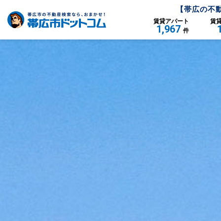
【
帯広
の不
賃貸
アパート
賃
1,967
件