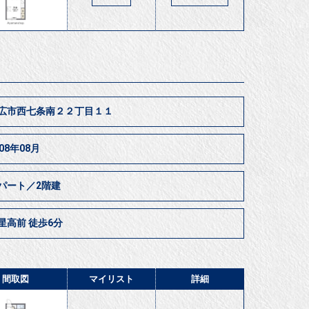
広市西七条南２２丁目１１
008年08月
パート／2階建
星高前 徒歩6分
間取図
マイリスト
詳細