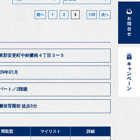
...
前へ
1
2
3
139
次へ
東郡音更町中鈴蘭南４丁目３ー５
009年01月
パート／2階建
蘭保育園前 徒歩3分
間取図
マイリスト
詳細