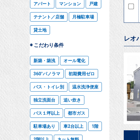
アパート
マンション
戸建
テナント／店舗
月極駐車場
貸土地
レオ
◉ こだわり条件
新築・築浅
オール電化
360°パノラマ
初期費用ゼロ
バス・トイレ別
温水洗浄便座
独立洗面台
追い炊き
バス１坪以上
都市ガス
駐車場あり
車2台以上
1階
2階以上
ネット無料