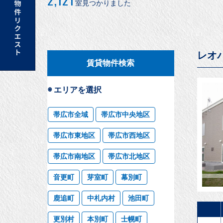
室見つかりました
レオ
賃貸物件検索
◉ エリアを選択
帯広市全域
帯広市中央地区
帯広市東地区
帯広市西地区
帯広市南地区
帯広市北地区
音更町
芽室町
幕別町
鹿追町
中札内村
池田町
更別村
本別町
士幌町