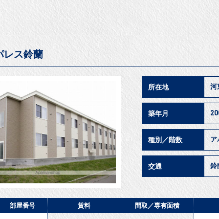
パレス鈴蘭
河
所在地
2
築年月
ア
種別／階数
鈴
交通
部屋番号
賃料
間取／
専有面積