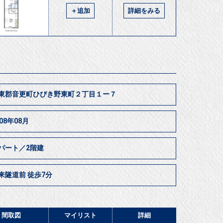
＋追加
詳細をみる
東郡音更町ひびき野東町２丁目１ー７
008年08月
パート／2階建
来隧道前 徒歩7分
間取図
マイリスト
詳細