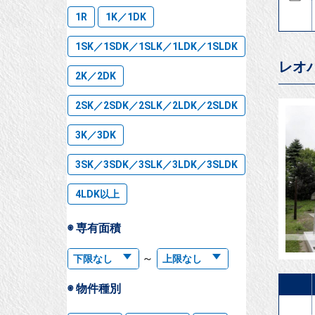
1R
1K／1DK
1SK／1SDK／1SLK／1LDK／1SLDK
レオ
2K／2DK
2SK／2SDK／2SLK／2LDK／2SLDK
3K／3DK
3SK／3SDK／3SLK／3LDK／3SLDK
4LDK以上
◉ 専有面積
～
◉ 物件種別