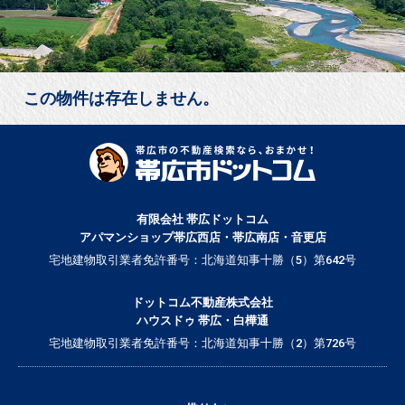
この物件は存在しません。
有限会社 帯広ドットコム
アパマンショップ帯広西店・帯広南店・音更店
宅地建物取引業者免許番号：北海道知事十勝（5）第642号
ドットコム不動産株式会社
ハウスドゥ 帯広・白樺通
宅地建物取引業者免許番号：北海道知事十勝（2）第726号