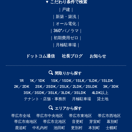
▼ こだわり条件で検索
｜戸建｜
｜新築・築浅｜
｜オール電化｜
｜360°パノラマ｜
｜初期費用ゼロ｜
｜月極駐車場｜
ドットコム通信
社長ブログ
お知らせ
間取りから探す
1R
1K／1DK
1SK／1SDK／1SLK／1LDK／1SLDK
2K／2DK
2SK／2SDK／2SLK／2LDK／2SLDK
3K／3DK
3SK／3SDK／3SLK／3LDK／3SLDK
4LDK以上
テナント・店舗・事務所
月極駐車場
貸土地
エリアから探す
帯広市全域
帯広市中央地区
帯広市東地区
帯広市西地区
帯広市南地区
帯広市北地区
音更町
芽室町
幕別町
鹿追町
中札内村
池田町
更別村
本別町
士幌町