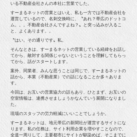
いる不動産会社さんの本社に営業でした。
すーまるネットの営業とはいえ、私も一方では不動産会社を
運営しているので、名刺交換時に、〝あれ？帯広のドットコ
ム。。。不動産会社さんですよね？〟と突っ込みが入るこ
と、よくあります。。
〝はい。その通りです〟私。
そんなときは、すーまるネットの営業している経緯をお話し
てから、敵対する関係じゃないということを理解してもらっ
てから、話がスタートします。
案外、同業者、みんな思うことは同じで、すーまるネットの
話から、本業（不動産業）での話になることか多々ありま
す。
今回は、お互いの営業協力の話もあり、ひとまず、お互いの
空室情報は、連携させましょうかなんていう展開になりまし
た。
現場のスタッフの労力軽減にいいことでしょうか。
すーまるネットは、地元帯広の新聞社が運営するサイトにな
ります。私の任務は、サイト利用企業を増やすことなので、
全道一周りして、主要都市にサイトが馴染めば、そこまでに