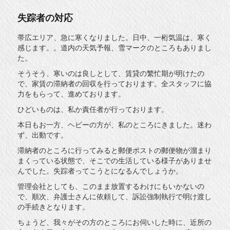
島
の
失踪者の対応
旅
に
帯広エリア、急に寒くなりました。日中、一桁気温は、寒く
感じます。。道内の天気予報、雪マークのところもありまし
た。
そうそう、寒いのは良しとして、賃貸の繁忙期が明けたの
で、家賃の滞納者の回収を行っております。全スタッフに協
力をもらって、進めております。
ひどいものは、私か責任者が行っております。
本日もお一方、ヘビーの方が、私のところにきました。迷わ
ず、出動です。
滞納者のところに行ってみると郵便ポストの郵便物が溜まり
まくっている状態で、そこでの生活している様子がありませ
んでした。失踪者ってこうとになるんでしょうか。
管理会社としても、このまま放置するわけにもいかないの
で、順次、弁護士さんに依頼して、訴訟強制執行で明け渡し
の手続きとなります。
ちょうど、我々がその方のところにお伺いした時に、近所の