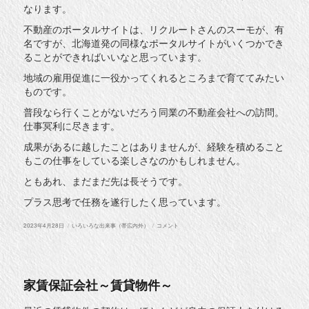
なります。
不動産のポータルサイトは、リクルートさんのスーモが、有
名ですが、北海道発の同様なポータルサイトがいくつかでき
ることができればいいなと思っています。
地域の雇用促進に一役かってくれるところまで育ててみたい
ものです。
普段なら行くことがないだろう同業の不動産会社への訪問。
仕事冥利に尽きます。
成果があるに越したことはありませんが、経験を積めること
もこの仕事をしている楽しさなのかもしれません。
ともあれ、まだまだ先は長そうです。
プラス思考で任務を遂行したく思っています。
投
カ
仕
2023年4月28日
いろいろな出来事（帯広内外）
コメント
稿
テ
事
日:
ゴ
冥
リ
利。。
ー
に
家賃保証会社～賃貸物件～