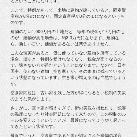
るということになります。
ここで、特例があって、土地に建物が建っていると、固定資
産税が6分の1になり、固定資産税が3分の１になるというも
のです。
建物のない1,000万円の土地だと、毎年の税金が17万円のも
のが、建物がある場合は、約3.3万円になります。建物な
ら、新しい古い、価値があるないは関係ありません。
こんな現実があると、仮に使っていない建物を所有している
場合、壊すと、特例を受けれなくなり、税金が高くなるの
で、壊さない方が得だということになります。なので、日本
国中、使わない建物（空き家）が、そのままに残っていると
いう状態になっています。空き家が増えるのは当然でしょう
か。
空き家問題は、古い家を残した方が得になるとい税制の失策
のような気がします。
さすがに、空き家が増えすぎて、街の美観を損ねたり、犯罪
の温床になったり社会問題になって来たので、この税制のル
ールを変えようということが、最近になってようやく起こっ
てきたという状況です。
最近でいうと、空き家であると国が認定された建物の場合、