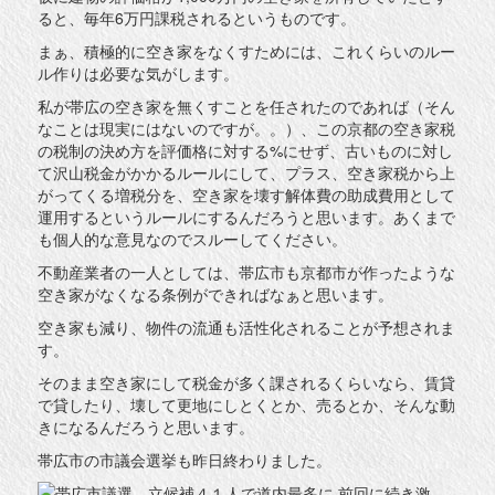
ると、毎年6万円課税されるというものです。
まぁ、積極的に空き家をなくすためには、これくらいのルー
ル作りは必要な気がします。
私が帯広の空き家を無くすことを任されたのであれば（そん
なことは現実にはないのですが。。）、この京都の空き家税
の税制の決め方を評価格に対する%にせず、古いものに対し
て沢山税金がかかるルールにして、プラス、空き家税から上
がってくる増税分を、空き家を壊す解体費の助成費用として
運用するというルールにするんだろうと思います。あくまで
も個人的な意見なのでスルーしてください。
不動産業者の一人としては、帯広市も京都市が作ったような
空き家がなくなる条例ができればなぁと思います。
空き家も減り、物件の流通も活性化されることが予想されま
す。
そのまま空き家にして税金が多く課されるくらいなら、賃貸
で貸したり、壊して更地にしとくとか、売るとか、そんな動
きになるんだろうと思います。
帯広市の市議会選挙も昨日終わりました。