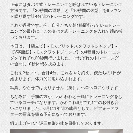
正確にはタバタ式トレーニングと呼ばれているトレーニング
方法です。「20秒間の運動」と「10秒間の休憩」を8ラウン
ド繰り返す計4分間のトレーニングです。
これが過激です。今、自分たちが朝1時間行っているトレー
ニングの最後に、このタバタ式トレーニングを入れて締め括
っております。
本日は、【腕立て】-【スプリッドスクワットジャンプ】-
【V字腹筋】-【スクワッドジャンプ】の4種目のトレーニン
グをそれぞれ20秒間行いました。それぞれのトレーニング
の合間に10秒休憩を挟みます。
これを2セット。合計4分。これをやり終え、僕たちの1日が
始まります。体力的に追い込まれます。
写真、やらせではありません（笑）。ヘロヘロになります。
ちなみに、手前の方が、われわれと一緒にトレーニングをし
ているコーチになります。かれこれ6月で丸1年のお付き合
いになりました。6月に1年間の成果として、ビフォーアフ
ターの写真を撮る予定になっております。
鍛え上げられた逆三角形の体を目指しております。