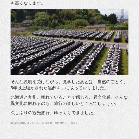
も高くなります。
そんな説明を受けながら、見学したあとは、当然のごとく、
5年以上寝かされた黒酢を手に取っておりました。
北海道と九州、離れていることで感じる、異文化感。そんな
異文化に触れるのも、旅行の楽しいところでしょうか。
久しぶりの観光旅行、ゆっくりできました。
投
カ
熊
2023年4月22日
いろいろな出来事（帯広内外）
コメント
稿
テ
本
日:
ゴ
＆
リ
鹿
ー
児