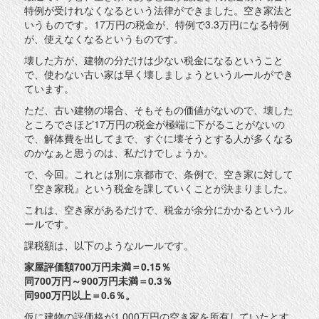
特例が受けれなくなるという法律ができました。空き家法と
いうものです。17万円の税金が、特例で3.3万円になる特例
が、使えなくなるというものです。
壊した方が、建物の分だけは少ない税金になるということ
で、使わない古い家は早く壊しましょうというルールができ
ています。
ただ、古い建物の場合、そもそもの価値がないので、壊した
ところでさほど17万円の税金が極端に下がることがないの
で、解体費を出してまで、すぐに壊そうとする人が多くなる
のかなぁと思うのは、私だけでしょうか。
で、今回。これとは別に京都市で、条例で、空き家に対して
『空き家税』という税金を課していくことが決まりました。
これは、空き家があるだけで、税金が余分にかかるというル
ールです。
課税額は、以下のようなルールです。
家屋評価額700万円未満＝0.15％
同700万円～900万円未満＝0.3％
同900万円以上＝0.6％。
仮に建物の評価格が1,000万円の空き家を所有していたとす