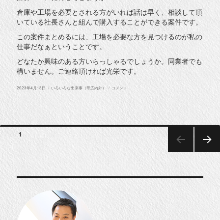
倉庫や工場を必要とされる方がいれば話は早く、相談して頂
いている社長さんと組んで購入することができる案件です。
この案件まとめるには、工場を必要な方を見つけるのが私の
仕事だなぁということです。
どなたか興味のある方いらっしゃるでしょうか。同業者でも
構いません。ご連絡頂ければ光栄です。
投
カ
木
2023年4月13日
いろいろな出来事（帯広内外）
コメント
稿
テ
工
日:
ゴ
場
リ
跡
ー
の
案
件
投
に
ページ
1
稿
次のペー
ナ
ジ
ビ
ゲ
ー