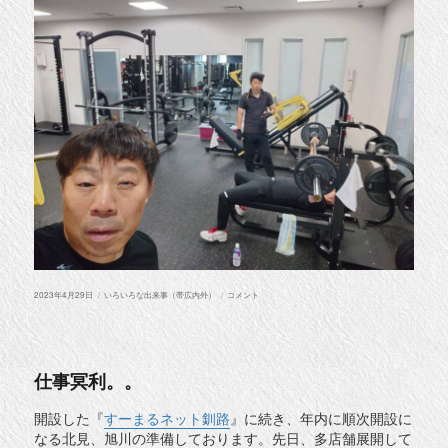
投
カ
タ
2023年4月29日
いろいろな出来事（帯広内外）
コメント
稿
テ
バ
日:
ゴ
タ
リ
式
ー
に
仕事冥利。。
開設した『
すーまるネット釧路
』に続き、年内に順次開設に
なる北見、旭川の準備しております。先日、多店舗展開して