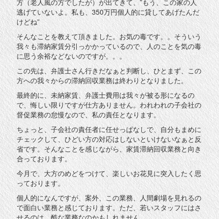
方（老人風の方でしたが）が出てきて、”もう、この家の人
逃げていないよ。私も、350万円個人的に貸してあげたんだ
けどね”
そんなことを教えて頂きました。お気の毒です。。そういう
我々も滞納家賃分引っかかっているので、人のことを気の毒
に思う余裕などないのですが。。。
この先は、弁護士さん行きだなぁと判断し、ひとまず、この
方への我々からの滞納回収業務は終わりとなりました。
最終的に、未納家賃、弁護士費用は我々が被る形になるの
で、悔しい限りですが仕方ありません。われわれの子会社の
督促業務の怠慢なので、私の責任となります。
ちょっと、子会社の責任者に任せっぱなしで、自分もまめに
チェックして、ひどい方の対応はしないといけないなぁと反
省です。そんなことを感じながら、家賃滞納回収業務と向き
合っております。
今月で、大方のめどをつけて、楽しいお花見に突入したく思
っております。
個人的になんですが、案外、この業務、人間劇場を見れるの
で面白い業務と感じております。ただ、若いスタッフにはさ
せるのは、酷な業務なのかもしれません。