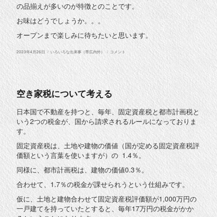
の品揃えが多いのが特徴とのことです。
お味はどうでしょうか。。。
オープンまで楽しみに待ちたいと思います。
投
カ
唐
2023年4月26日
いろいろな出来事（帯広内外）
コメント
稿
テ
揚
日:
ゴ
げ
リ
専
ー
門
店
オ
空き家税について考える
ー
プ
ン
日本国で不動産を持つと、毎年、固定資産税と都市計画税と
し
いう2つの税金が、国から請求されるルールになっておりま
ま
す。。。
す。
に
固定資産税は、土地や建物の価値（国が定める固定資産税評
価額という言葉を使いますが）の 1.4％。
同様に、都市計画税は、建物の価値0.3％。
合わせて、1.7％の税金が課せられうという仕組みです。
仮に、土地と建物合わせて固定資産税評価額が1,000万円の
一戸建てを持っていたとすると、毎年17万円の税金がかか