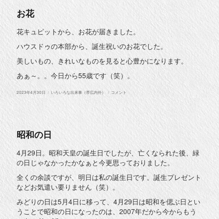
お花
花キュピットから、お花が届きました。
ハウスドゥの本部から、誕生祝いのお花でした。
美しいもの、きれいなものを見ると心豊かになります。
あぁ～。。今日から55歳です（笑）。
投
カ
お
2023年4月30日
いろいろな出来事（帯広内外）
コメント
稿
テ
花
日:
ゴ
に
リ
ー
昭和の日
4月29日。昭和天皇の誕生日でしたが、亡くなられた後、緑
の日じゃなかったかなぁと今更思っておりました。
全くの余談ですが、明日は私の誕生日です。誕生プレゼント
などお気遣い要りません（笑）。
みどりの日は5月4日に移って、4月29日は昭和を偲ぶ日とい
うことで昭和の日になったのは、2007年だから今からもう