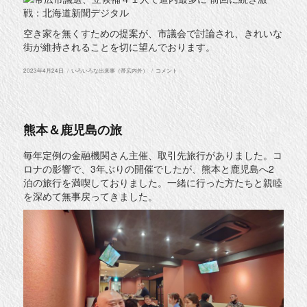
空き家を無くすための提案が、市議会で討論され、きれいな
街が維持されることを切に望んでおります。
投
カ
空
2023年4月24日
いろいろな出来事（帯広内外）
コメント
稿
テ
き
日:
ゴ
家
リ
税
ー
に
つ
い
熊本＆鹿児島の旅
て
考
え
毎年定例の金融機関さん主催、取引先旅行がありました。コ
る
ロナの影響で、3年ぶりの開催でしたが、熊本と鹿児島へ2
に
泊の旅行を満喫しておりました。一緒に行った方たちと親睦
を深めて無事戻ってきました。