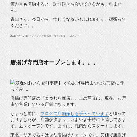
何か月も滞納すると、訪問頂きお会いできるかもしれませ
ん。
青山さん、今日から、忙しくなるかもしれません。頑張って
ください。。
投
カ
家
2023年4月27日
いろいろな出来事（帯広内外）
コメント
稿
テ
賃
日:
ゴ
保
リ
証
ー
会
社
～
唐揚げ専門店オープンします。。。
賃
貸
物
件
～
に
唐揚げ専門店の『まつむら商店』。上の写真は、現在、八戸
市で営業している店舗になります。
ちょっと前に、
ブログで店舗探しを手伝っています
と綴って
おりましたが、店舗が決まり、いよいよ十勝に上陸してきま
す。近々オープンです。まずは、札内からスタートします。
東北エリアで名をはせた唐揚げチェーンです。安価で唐揚げ