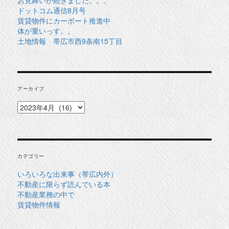
ドットコム通信8月号
賃貸物件にカーポート推進中
体が重いっす。。
土地情報 帯広市西9条南15丁目
アーカイブ
ア
ー
カ
イ
ブ
カテゴリー
いろいろな出来事（帯広内外）
不動産に限らず読んでいる本
不動産業務の中で
賃貸物件情報