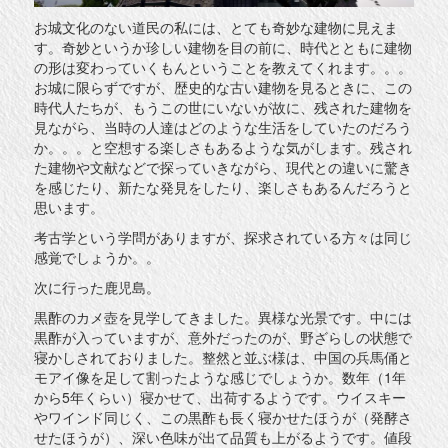
お城文化のない道民の私には、とても奇妙な建物に見えま
す。奇妙というか珍しい建物を目の前に、時代とともに建物
の形は変わっていくもんということを教えてくれます。。。
お城に限らずですが、歴史的な古い建物を見るときに、この
時代人たちが、もうこの世にいないが故に、残された建物を
見ながら、当時の人達はどのような生活をしていたのだろう
か。。。と空想する楽しさもあるような気がします。残され
た建物や文献などで探っていきながら、現代との違いに驚き
を感じたり、新たな発見をしたり、楽しさもあるんだろうと
思います。
考古学という学問がありますが、探求されている方々は同じ
感覚でしょうか。。
次に行った鹿児島。
黒酢のカメ壺を見学してきました。異様な光景です。中には
黒酢が入っていますが、意外だったのが、野ざらしの状態で
寝かしされておりました。整然と並ぶ様は、中国の兵馬俑と
モアイ像を足して割ったような感じでしょうか。数年（1年
から5年くらい）寝かせて、出荷するようです。ウイスキー
やワインド同じく、この黒酢も長く寝かせたほうが（発酵さ
せたほうが）、深い色味が出て品質も上がるようです。値段