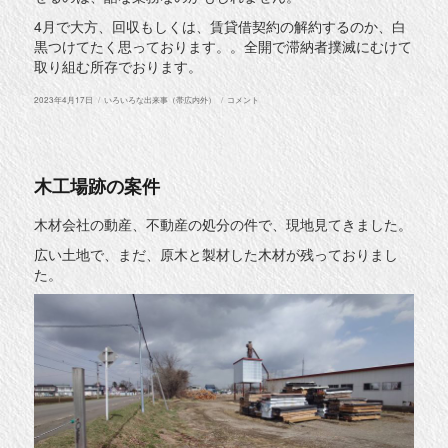
4月で大方、回収もしくは、賃貸借契約の解約するのか、白
黒つけてたく思っております。。全開で滞納者撲滅にむけて
取り組む所存でおります。
投
カ
失
2023年4月17日
いろいろな出来事（帯広内外）
コメント
稿
テ
踪
日:
ゴ
者
リ
の
ー
対
応
に
木工場跡の案件
木材会社の動産、不動産の処分の件で、現地見てきました。
広い土地で、まだ、原木と製材した木材が残っておりまし
た。