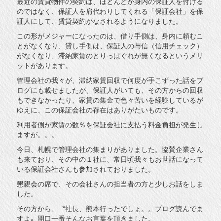
最近の賃貸物件の契約は、ほとんどが身内の保証人を付ける
のではなく、保証人を肩代わりしてくれる「保証会社」を保
証人にして、賃貸契約がなされるようになりました。
この形がメジャーになったのは、借り手側は、身内に頼むこ
とがなくなり、貸し手側は、保証人の与信（信用チェック）
がなくなり、滞納家賃のとりっぱぐれが無くなるというメリ
ットがあります。
管理会社の我々が、滞納家賃回収で何度が手こずった話をブ
ログにも載せましたが、保証人がいても、その方からの回収
もできなかったり、家賃の集金で色々苦いを経験しているが
ゆえに、この保証会社の存在はありがたいものです。
利用者側が家賃の数％を保証会社に支払う料金負担が発生し
ますが。。。
今日、札幌で管理会社の集まりがありました。協賛企業さん
も来ており、その中の１社に、常日頃我々もお世話になって
いる保証会社さんも参加されておりました。
懇親会の席で、その会社さんの担当者の方と少しお話をしま
した。
その方から、〝社長、熊本行ったでしょ。。ブログ読んでま
すよ〟開口一番そんなお言葉を頂きました。