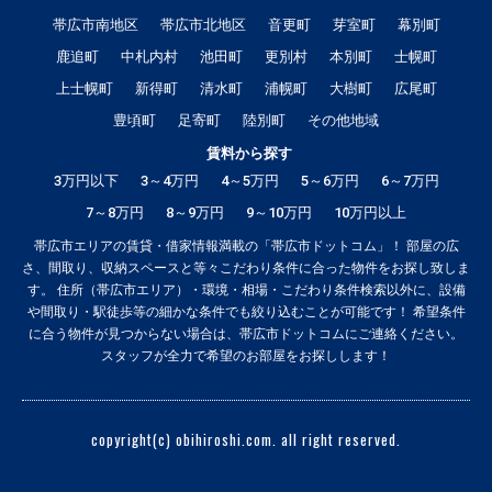
帯広市南地区
帯広市北地区
音更町
芽室町
幕別町
鹿追町
中札内村
池田町
更別村
本別町
士幌町
上士幌町
新得町
清水町
浦幌町
大樹町
広尾町
豊頃町
足寄町
陸別町
その他地域
賃料から探す
3万円以下
3～4万円
4～5万円
5～6万円
6～7万円
7～8万円
8～9万円
9～10万円
10万円以上
帯広市エリアの賃貸・借家情報満載の「帯広市ドットコム」！ 部屋の広
さ、間取り、収納スペースと等々こだわり条件に合った物件をお探し致しま
す。 住所（帯広市エリア）・環境・相場・こだわり条件検索以外に、設備
や間取り・駅徒歩等の細かな条件でも絞り込むことが可能です！ 希望条件
に合う物件が見つからない場合は、帯広市ドットコムにご連絡ください。
スタッフが全力で希望のお部屋をお探しします！
copyright(c) obihiroshi.com. all right reserved.