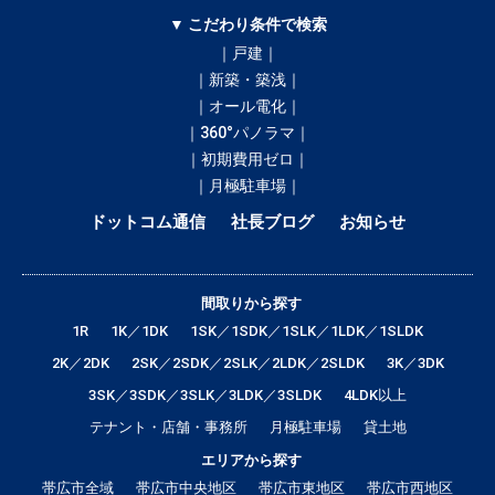
▼ こだわり条件で検索
｜戸建｜
｜新築・築浅｜
｜オール電化｜
｜360°パノラマ｜
｜初期費用ゼロ｜
｜月極駐車場｜
ドットコム通信
社長ブログ
お知らせ
間取りから探す
1R
1K／1DK
1SK／1SDK／1SLK／1LDK／1SLDK
2K／2DK
2SK／2SDK／2SLK／2LDK／2SLDK
3K／3DK
3SK／3SDK／3SLK／3LDK／3SLDK
4LDK以上
テナント・店舗・事務所
月極駐車場
貸土地
エリアから探す
帯広市全域
帯広市中央地区
帯広市東地区
帯広市西地区