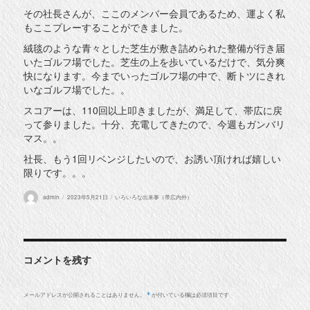
その社長さんが、ここのメンバー会員であるため、運よく私
もここプレーすることができました。
絨毯のような青々とした芝生が敷き詰められた整備が行き届
いたゴルフ場でした。芝生の上を歩いているだけで、気分爽
快になります。今までいったゴルフ場の中で、断トツにきれ
いなゴルフ場でした。。
スコアーは、110回以上叩きましたが、満足して、帯広に戻
って参りました。十分、充電してきたので、今週もガンバリ
マス。。
社長、もう1回リベンジしたいので、お誘い頂ければ嬉しい
限りです。。。
投
投
カ
admin
2023年5月21日
いろいろな出来事（帯広内外）
稿
稿
テ
者
日:
ゴ
リ
ー
コメントを残す
メールアドレスが公開されることはありません。
が付いている欄は必須項目です
*