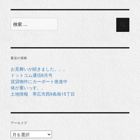
検
検
索
索
対
象:
最近の投稿
お見舞いが続きました。。。
ドットコム通信8月号
賃貸物件にカーポート推進中
体が重いっす。。
土地情報 帯広市西9条南15丁目
アーカイブ
ア
ー