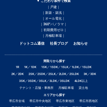
▼ こだわり条件で検索
｜戸建｜
｜新築・築浅｜
｜オール電化｜
｜360°パノラマ｜
｜初期費用ゼロ｜
｜月極駐車場｜
ドットコム通信
社長ブログ
お知らせ
間取りから探す
1R
1K／1DK
1SK／1SDK／1SLK／1LDK／1SLDK
2K／2DK
2SK／2SDK／2SLK／2LDK／2SLDK
3K／3DK
3SK／3SDK／3SLK／3LDK／3SLDK
4LDK以上
テナント・店舗・事務所
月極駐車場
貸土地
エリアから探す
帯広市全域
帯広市中央地区
帯広市東地区
帯広市西地区