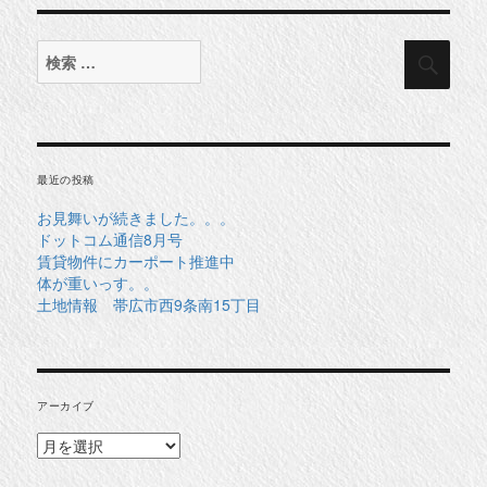
検
検
索
索
対
象:
最近の投稿
お見舞いが続きました。。。
ドットコム通信8月号
賃貸物件にカーポート推進中
体が重いっす。。
土地情報 帯広市西9条南15丁目
アーカイブ
ア
ー
カ