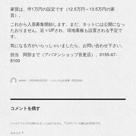
家賃は、坪1万円の設定です（12.5万円～13.5万円の家
賃）。
これから入居募集開始します。まだ、ネットには公開になっ
たおりません。近々UPされ、現地看板も設置される予定で
す。
気になる方がいらっしゃいましたら、お問い合わせ下さい。
担当 阿部まで（アパマンショップ音更店）。0155-67-
8100
投
投
カ
admin
2023年5月23日
いろいろな出来事（帯広内外）
稿
稿
テ
者
日:
ゴ
リ
ー
コメントを残す
メールアドレスが公開されることはありません。
が付いている欄は必須項目です
*
コメント
*