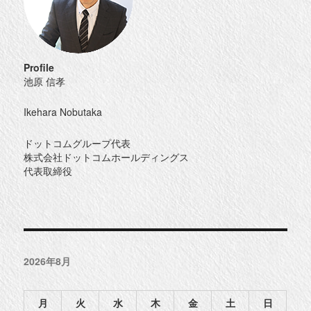
Profile
池原 信孝
Ikehara Nobutaka
ドットコムグループ代表
株式会社ドットコムホールディングス
代表取締役
2026年8月
月
火
水
木
金
土
日