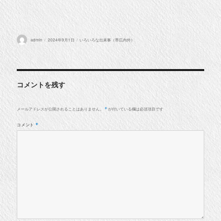
投
投
カ
admin
2024年9月1日
いろいろな出来事（帯広内外）
稿
稿
テ
者
日:
ゴ
リ
ー
コメントを残す
メールアドレスが公開されることはありません。
が付いている欄は必須項目です
*
コメント
*