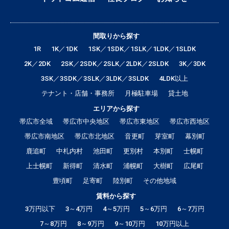
間取りから探す
1R
1K／1DK
1SK／1SDK／1SLK／1LDK／1SLDK
2K／2DK
2SK／2SDK／2SLK／2LDK／2SLDK
3K／3DK
3SK／3SDK／3SLK／3LDK／3SLDK
4LDK以上
テナント・店舗・事務所
月極駐車場
貸土地
エリアから探す
帯広市全域
帯広市中央地区
帯広市東地区
帯広市西地区
帯広市南地区
帯広市北地区
音更町
芽室町
幕別町
鹿追町
中札内村
池田町
更別村
本別町
士幌町
上士幌町
新得町
清水町
浦幌町
大樹町
広尾町
豊頃町
足寄町
陸別町
その他地域
賃料から探す
3万円以下
3～4万円
4～5万円
5～6万円
6～7万円
7～8万円
8～9万円
9～10万円
10万円以上