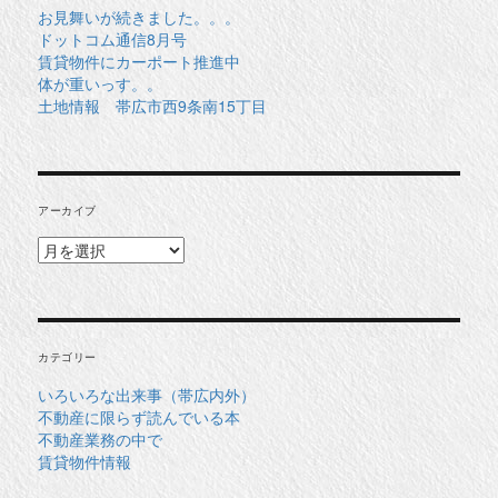
お見舞いが続きました。。。
ドットコム通信8月号
賃貸物件にカーポート推進中
体が重いっす。。
土地情報 帯広市西9条南15丁目
アーカイブ
ア
ー
カ
イ
ブ
カテゴリー
いろいろな出来事（帯広内外）
不動産に限らず読んでいる本
不動産業務の中で
賃貸物件情報