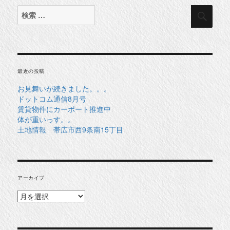
検
検
索
索
対
象:
最近の投稿
お見舞いが続きました。。。
ドットコム通信8月号
賃貸物件にカーポート推進中
体が重いっす。。
土地情報 帯広市西9条南15丁目
アーカイブ
ア
ー
カ
イ