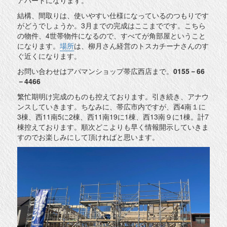
結構、間取りは、使いやすい仕様になっているのつもりです
がどうでしょうか。3月までの完成はここまでです。こちら
の物件、4世帯物件になるので、すべてが角部屋ということ
になります。
場所
は、柳月さん経営のトスカチーナさんのす
ぐ近くになります。
お問い合わせはアパマンショップ帯広西店まで。
0155－66
－4466
繁忙期明け完成のものも控えております。引き続き、アナウ
ンスしていきます。ちなみに、帯広市内ですが、西4南１に
3棟、西11南5に2棟、西11南19に1棟、西13南９に1棟。計7
棟控えております。順次どこよりも早く情報開示していきま
すのでお楽しみにして頂ければと思います。