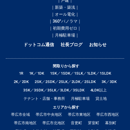
｜戸建｜
｜新築・築浅｜
｜オール電化｜
｜360°パノラマ｜
｜初期費用ゼロ｜
｜月極駐車場｜
ドットコム通信
社長ブログ
お知らせ
間取りから探す
1R
1K／1DK
1SK／1SDK／1SLK／1LDK／1SLDK
2K／2DK
2SK／2SDK／2SLK／2LDK／2SLDK
3K／3DK
3SK／3SDK／3SLK／3LDK／3SLDK
4LDK以上
テナント・店舗・事務所
月極駐車場
貸土地
エリアから探す
帯広市全域
帯広市中央地区
帯広市東地区
帯広市西地区
帯広市南地区
帯広市北地区
音更町
芽室町
幕別町