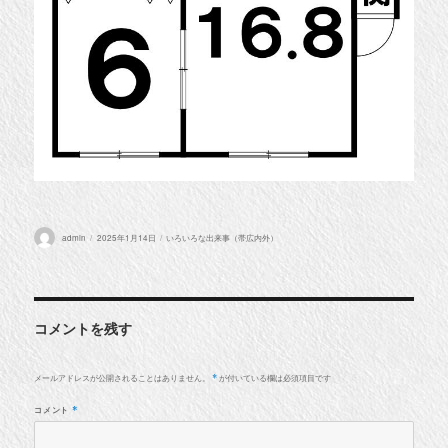
投
投
カ
admin
2025年1月14日
いろいろな出来事（帯広内外）
稿
稿
テ
者
日:
ゴ
リ
ー
コメントを残す
メールアドレスが公開されることはありません。
が付いている欄は必須項目です
*
コメント
*