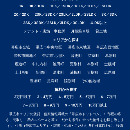
1R
1K／1DK
1SK／1SDK／1SLK／1LDK／1SLDK
2K／2DK
2SK／2SDK／2SLK／2LDK／2SLDK
3K／3DK
3SK／3SDK／3SLK／3LDK／3SLDK
4LDK以上
テナント・店舗・事務所
月極駐車場
貸土地
エリアから探す
帯広市全域
帯広市中央地区
帯広市東地区
帯広市西地区
帯広市南地区
帯広市北地区
音更町
芽室町
幕別町
鹿追町
中札内村
池田町
更別村
本別町
士幌町
上士幌町
新得町
清水町
浦幌町
大樹町
広尾町
豊頃町
足寄町
陸別町
その他地域
賃料から探す
3万円以下
3～4万円
4～5万円
5～6万円
6～7万円
7～8万円
8～9万円
9～10万円
10万円以上
帯広市エリアの賃貸・借家情報満載の「帯広市ドットコム」！ 部屋の広
さ、間取り、収納スペースと等々こだわり条件に合った物件をお探し致しま
す。 住所（帯広市エリア）・環境・相場・こだわり条件検索以外に、設備