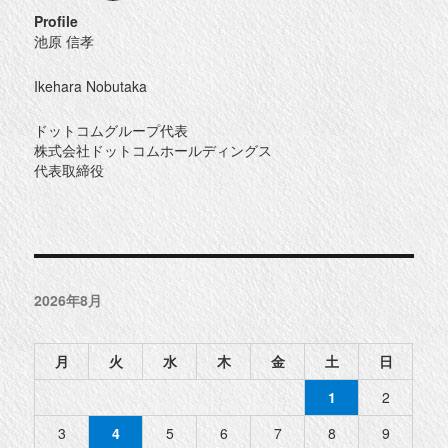
Profile
池原 信孝
Ikehara Nobutaka
ドットコムグループ代表
株式会社ドットコムホールディングス
代表取締役
2026年8月
月
火
水
木
金
土
日
1
2
3
4
5
6
7
8
9