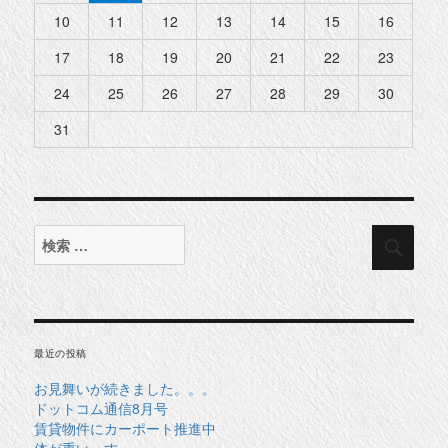
10
11
12
13
14
15
16
17
18
19
20
21
22
23
24
25
26
27
28
29
30
31
検
検
索
索
対
象:
最近の投稿
お見舞いが続きました。。。
ドットコム通信8月号
賃貸物件にカーポート推進中
体が重いっす。。