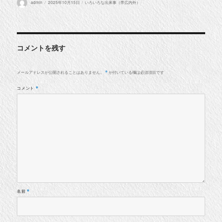
投
投
カ
admin
2025年10月15日
いろいろな出来事（帯広内外）
稿
稿
テ
者
日:
ゴ
リ
ー
コメントを残す
メールアドレスが公開されることはありません。
が付いている欄は必須項目です
*
コメント
*
名前
*