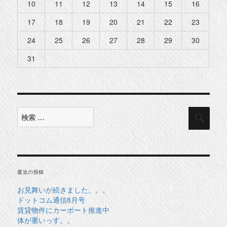
10
11
12
13
14
15
16
17
18
19
20
21
22
23
24
25
26
27
28
29
30
31
検
検
索
索
対
象:
最近の投稿
お見舞いが続きました。。。
ドットコム通信8月号
賃貸物件にカーポート推進中
体が重いっす。。