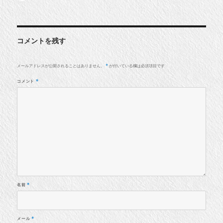
稿
稿
テ
者
日:
ゴ
リ
ー
コメントを残す
メールアドレスが公開されることはありません。
が付いている欄は必須項目です
*
コメント
*
名前
*
メール
*