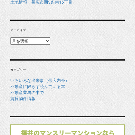
土地情報 帯広市西9条南15丁目
アーカイブ
ア
ー
カ
イ
ブ
カテゴリー
いろいろな出来事（帯広内外）
不動産に限らず読んでいる本
不動産業務の中で
賃貸物件情報