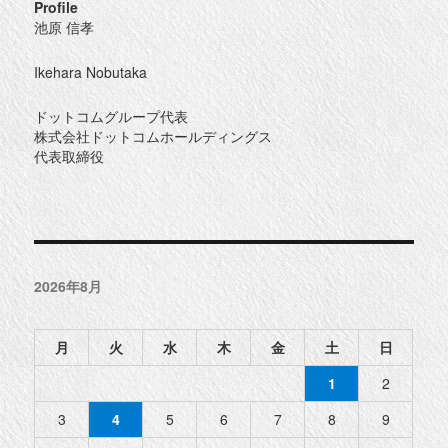
Profile
池原 信孝
Ikehara Nobutaka
ドットコムグループ代表
株式会社ドットコムホールディングス
代表取締役
2026年8月
月
火
水
木
金
土
日
1
2
3
4
5
6
7
8
9