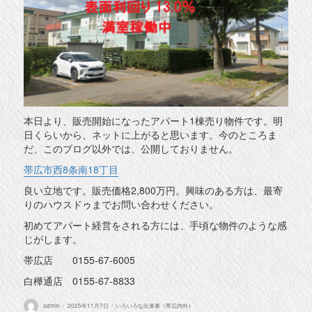
本日より、販売開始になったアパート1棟売り物件です。明
日くらいから、ネットに上がると思います。今のところま
だ、このブログ以外では、公開しておりません。
帯広市西8条南18丁目
良い立地です。販売価格2,800万円。興味のある方は、最寄
りのハウスドゥまでお問い合わせください。
初めてアパート経営をされる方には、手頃な物件のような感
じがします。
帯広店 0155-67-6005
白樺通店 0155-67-8833
投
投
カ
admin
2025年11月7日
いろいろな出来事（帯広内外）