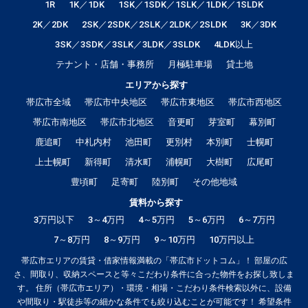
1R
1K／1DK
1SK／1SDK／1SLK／1LDK／1SLDK
2K／2DK
2SK／2SDK／2SLK／2LDK／2SLDK
3K／3DK
3SK／3SDK／3SLK／3LDK／3SLDK
4LDK以上
テナント・店舗・事務所
月極駐車場
貸土地
エリアから探す
帯広市全域
帯広市中央地区
帯広市東地区
帯広市西地区
帯広市南地区
帯広市北地区
音更町
芽室町
幕別町
鹿追町
中札内村
池田町
更別村
本別町
士幌町
上士幌町
新得町
清水町
浦幌町
大樹町
広尾町
豊頃町
足寄町
陸別町
その他地域
賃料から探す
3万円以下
3～4万円
4～5万円
5～6万円
6～7万円
7～8万円
8～9万円
9～10万円
10万円以上
帯広市エリアの賃貸・借家情報満載の「帯広市ドットコム」！ 部屋の広
さ、間取り、収納スペースと等々こだわり条件に合った物件をお探し致しま
す。 住所（帯広市エリア）・環境・相場・こだわり条件検索以外に、設備
や間取り・駅徒歩等の細かな条件でも絞り込むことが可能です！ 希望条件