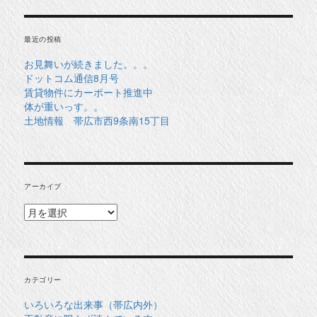
最近の投稿
お見舞いが続きました。。。
ドットコム通信8月号
賃貸物件にカーポート推進中
体が重いっす。。
土地情報 帯広市西9条南15丁目
アーカイブ
ア
ー
カ
イ
ブ
カテゴリー
いろいろな出来事（帯広内外）