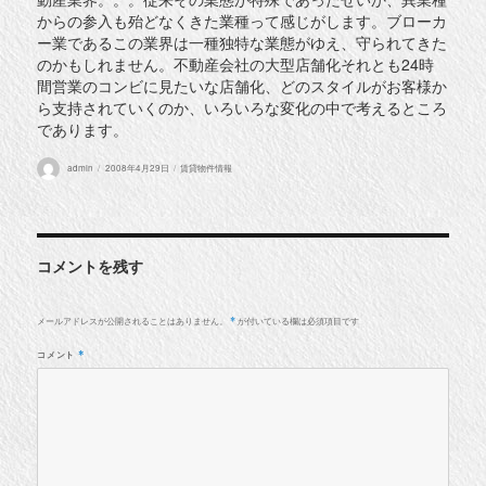
からの参入も殆どなくきた業種って感じがします。ブローカ
ー業であるこの業界は一種独特な業態がゆえ、守られてきた
のかもしれません。不動産会社の大型店舗化それとも24時
間営業のコンビに見たいな店舗化、どのスタイルがお客様か
ら支持されていくのか、いろいろな変化の中で考えるところ
であります。
投
投
カ
admin
2008年4月29日
賃貸物件情報
稿
稿
テ
者
日:
ゴ
リ
ー
コメントを残す
メールアドレスが公開されることはありません。
が付いている欄は必須項目です
*
コメント
*