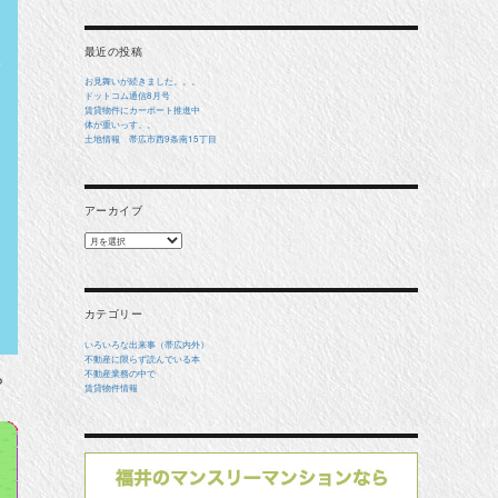
象:
最近の投稿
お見舞いが続きました。。。
ドットコム通信8月号
賃貸物件にカーポート推進中
体が重いっす。。
土地情報 帯広市西9条南15丁目
アーカイブ
ア
ー
カ
イ
ブ
カテゴリー
いろいろな出来事（帯広内外）
不動産に限らず読んでいる本
ら
不動産業務の中で
賃貸物件情報