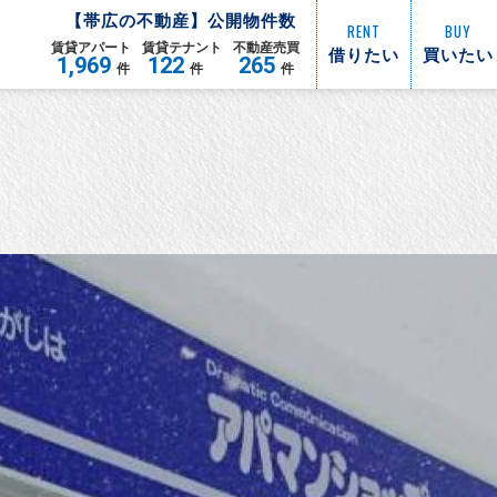
【
帯広
の不動産】公開物件数
RENT
BUY
賃貸
アパート
賃貸
テナント
不動産
売買
借りたい
買いたい
1,969
122
265
件
件
件