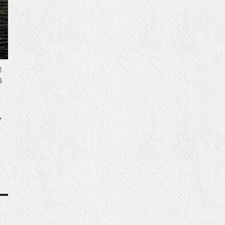
鮮
地
ア
。