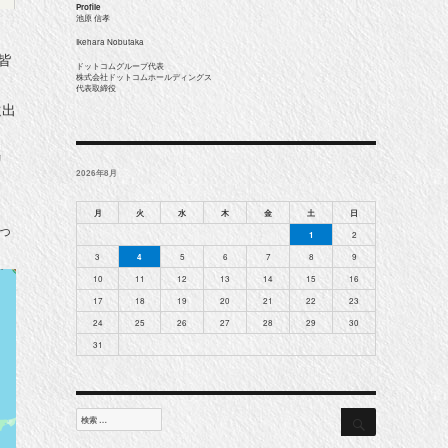
Profile
池原 信孝
Ikehara Nobutaka
皆
ドットコムグループ代表
株式会社ドットコムホールディングス
代表取締役
遠出
リ
2026年8月
月
火
水
木
金
土
日
っ
1
2
3
4
5
6
7
8
9
10
11
12
13
14
15
16
17
18
19
20
21
22
23
24
25
26
27
28
29
30
31
検
検
索
索
対