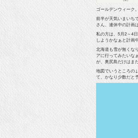
ゴ
リ
ゴールデンウィーク
ー
前半が天気いまいち
さん、連休中の計画
私の方は、5月2～4
しようかなぁと計画
北海道も雪が無くな
アに行ってみたいな
が、奥尻島だけはま
地図でいうところの
て、かなり少数だと