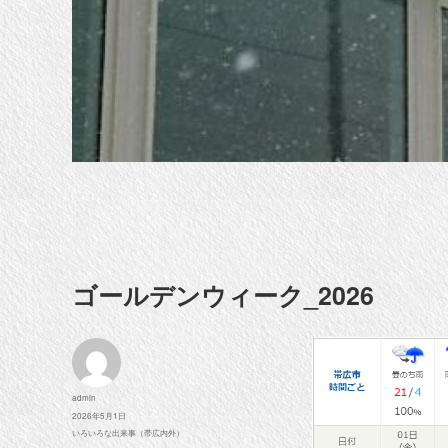
ゴールデンウィーク_2026
投
admin
稿
投
2026年5月1日
者
稿
カ
いろいろな出来事（帯広内外）
日:
テ