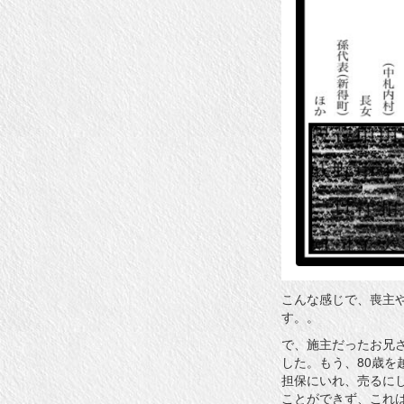
こんな感じで、喪主
す。。
で、施主だったお兄
した。もう、80歳
担保にいれ、売るに
ことができず、これ