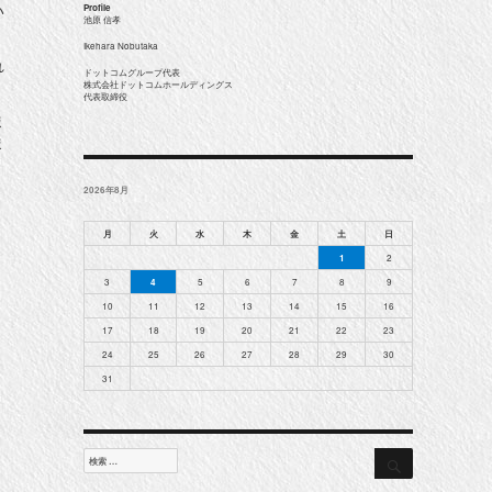
い
Profile
池原 信孝
Ikehara Nobutaka
れ
ドットコムグループ代表
株式会社ドットコムホールディングス
代表取締役
ま
ま
2026年8月
月
火
水
木
金
土
日
1
2
3
4
5
6
7
8
9
10
11
12
13
14
15
16
17
18
19
20
21
22
23
24
25
26
27
28
29
30
31
検
検
索
索
対