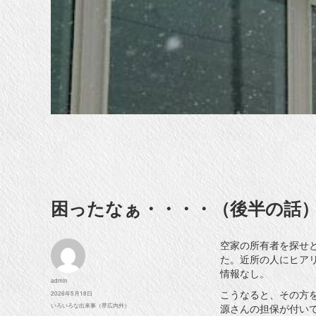
困ったなぁ・・・・（後半の話
空家の所有者を探せ
た。近所の人にヒア
情報なし。
投
admin
稿
こうなると、その方
投
2026年5月18日
者
稿
カ
源さんの担保が付い
いろいろな出来事（帯広内外）
日:
テ