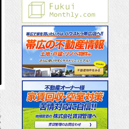
ま
ま
を
る
れ