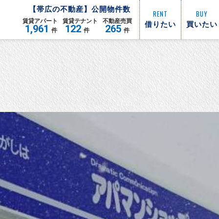
【
帯広
の不動産】公開物件数
RENT
BUY
賃貸
アパート
賃貸
テナント
不動産
売買
借りたい
買いたい
1,961
122
265
件
件
件