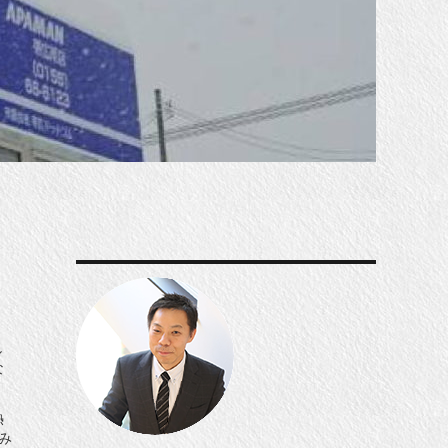
し
な
熱
み