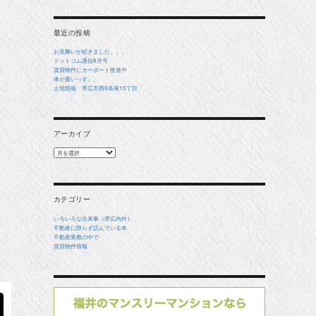
象:
最近の投稿
お見舞いが続きました。。。
ドットコム通信8月号
賃貸物件にカーポート推進中
体が重いっす。。
土地情報 帯広市西9条南15丁目
アーカイブ
ア
ー
カ
イ
ブ
カテゴリー
いろいろな出来事（帯広内外）
不動産に限らず読んでいる本
不動産業務の中で
賃貸物件情報