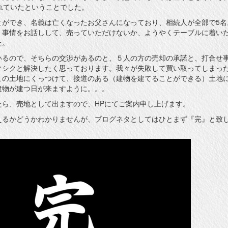
れていたということでした。
とができ、名義は亡くなったお父さんになっており、相続人が全部で5名
、事情をお話しして、売っていただけないか、ようやくテーブルに着い
た。
いるので、そちらの交渉があるのと、５人の方の売却の承諾と、打合せ
クシクと解決したく思っております。我々が失敗して買い取ってしまっ
この土地にくっつけて、接道のある（建物を建てることができる）土地
建物が建つ日が来ますように。。。
たら、売地として出ますので、HPにてご案内申し上げます。
えるかどうかわかりませんが、ブログネタとしてはひとまず『完』と致