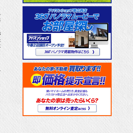
。
た
事
た
に
し