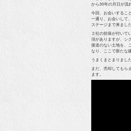
から30年の月日が流
今回、お会いするこ
一通り、お会いして
ステージまで来まし
２社の担保が付いて
項がありますが、シ
接道のない土地を、
なり、ここで新たな
うまくまとまりまし
まだ、売却してもら
ます。