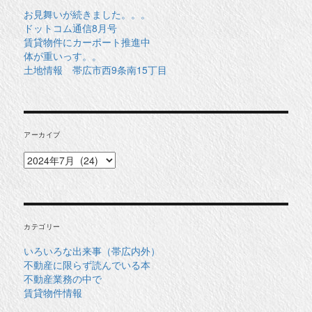
お見舞いが続きました。。。
ドットコム通信8月号
賃貸物件にカーポート推進中
体が重いっす。。
土地情報 帯広市西9条南15丁目
アーカイブ
ア
ー
カ
イ
ブ
カテゴリー
いろいろな出来事（帯広内外）
不動産に限らず読んでいる本
不動産業務の中で
賃貸物件情報