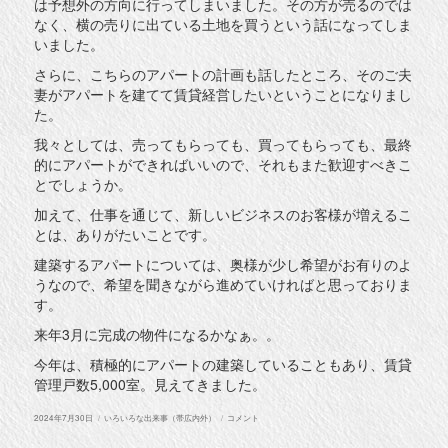
は予想外の方向に行ってしまいました。その方が売るのでは
なく、横の売りに出ている土地を買うという話になってしま
いました。
さらに、こちらのアパートの計画も話したところ、そのご夫
妻がアパートを建てて賃貸経営したいということになりまし
た。
我々としては、売ってもらっても、買ってもらっても、最終
的にアパートができればいいので、それもまた歓迎すべきこ
とでしょうか。
加えて、仕事を通じて、新しいビジネスのお客様が増えるこ
とは、ありがたいことです。
建築するアパートについては、奥様が少し希望がお有りのよ
うなので、希望を聞きながら進めていければと思っておりま
す。
来年3月に完成の物件になるかなぁ。。
今年は、積極的にアパートの建築していることもあり、賃貸
管理戸数5,000室。見えてきました。
投
カ
土
2024年7月30日
いろいろな出来事（帯広内外）
コメント
稿
テ
地
日:
ゴ
を