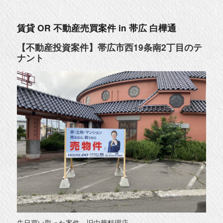
リ
売
ー
っ
て
く
賃貸 OR 不動産売買案件 in 帯広 白樺通
だ
さ
い
【不動産投資案件】帯広市西19条南2丁目のテ
ー
ナント
in
帯
広
市
内
に
先日買い取った案件、旧中華料理店。