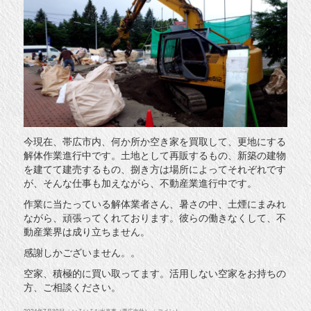
今現在、帯広市内、何か所か空き家を買取して、更地にする
解体作業進行中です。土地として再販するもの、新築の建物
を建てて建売するもの、捌き方は場所によってそれぞれです
が、そんな仕事も加えながら、不動産業進行中です。
作業に当たっている解体業者さん、暑さの中、土煙にまみれ
ながら、頑張ってくれております。彼らの働きなくして、不
動産業界は成り立ちません。
感謝しかございません。。
空家、積極的に買い取ってます。活用しない空家をお持ちの
方、ご相談ください。
投
カ
解
2024年7月30日
いろいろな出来事（帯広内外）
コメント