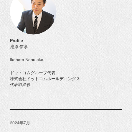
in
帯
広
白
樺
通
に
Profile
池原 信孝
Ikehara Nobutaka
ドットコムグループ代表
株式会社ドットコムホールディングス
代表取締役
2024年7月