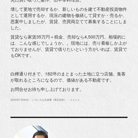
壊して更地で売却するか、新しいものを建て不動産投資物件
として運用するか、現況の建物を修繕して貸すか・売るか、
思案中しましたが、賃貸、売買両立てて募集することにしま
した。
賃貸なら家賃35万円＋税金、売却なら4,500万円。相場的に
は、こんな感じでしょうか。。現地には、売り看板しか上が
ておりませんが、賃貸で借りたいという方がいれば、賃貸で
もOKです。
白樺通り付きで、182坪のまとまった土地に立つ店舗。集客
が取れるところになるので、価値がある不動産です。
お問合せお待ち申し上げております。
投
カ
賃
2024年7月30日
いろいろな出来事（帯広内外）
コメント
稿
テ
貸
日:
ゴ
OR
リ
不
ー
動
産
売
買
案
件