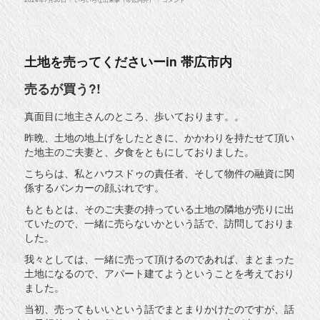
稿
テ
体
日:
ゴ
現
リ
場。。
ー
に
土地を売ってくださいーin 帯広市内
売るが買う?!
真面目に地主さんのところ、歩いております。。
昨晩、土地の地上げをしたときに、かかわりを持たせて頂い
た地主のご夫妻と、夕食をともにしておりました。
こちらは、私とハウスドゥの責任者、そして物件の融資に関
係するバンカーの顔ぶれです。
もともとは、そのご夫妻の持っている土地の隣地が売りに出
ていたので、一緒に売らないかという話で、訪問しておりま
した。
我々としては、一緒に売って頂けるのであれば、まとまった
土地になるので、アパート建てようということを考えており
ました。
当初、売ってもいいという話でまとまりかけたのですが、話