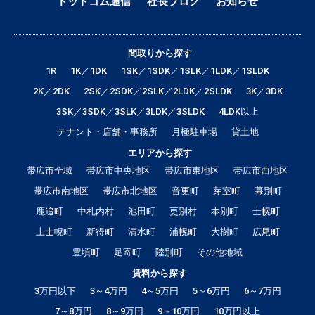
ドットコム通信
社長ブログ
お知らせ
間取りから探す
1R
1K／1DK
1SK／1SDK／1SLK／1LDK／1SLDK
2K／2DK
2SK／2SDK／2SLK／2LDK／2SLDK
3K／3DK
3SK／3SDK／3SLK／3LDK／3SLDK
4LDK以上
テナント・店舗・事務所
月極駐車場
貸土地
エリアから探す
帯広市全域
帯広市中央地区
帯広市東地区
帯広市西地区
帯広市南地区
帯広市北地区
音更町
芽室町
幕別町
鹿追町
中札内村
池田町
更別村
本別町
士幌町
上士幌町
新得町
清水町
浦幌町
大樹町
広尾町
豊頃町
足寄町
陸別町
その他地域
賃料から探す
3万円以下
3～4万円
4～5万円
5～6万円
6～7万円
7～8万円
8～9万円
9～10万円
10万円以上