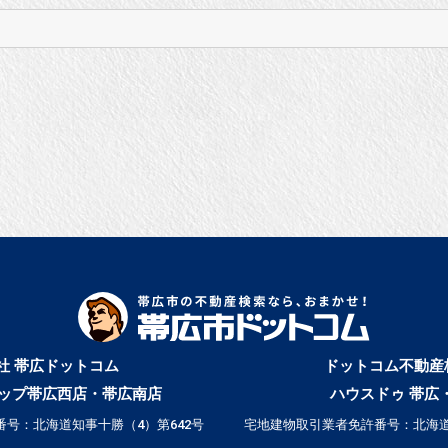
社 帯広ドットコム
ドットコム不動産
ップ帯広西店・帯広南店
ハウスドゥ 帯広
号：北海道知事十勝（4）第642号
宅地建物取引業者免許番号：北海道