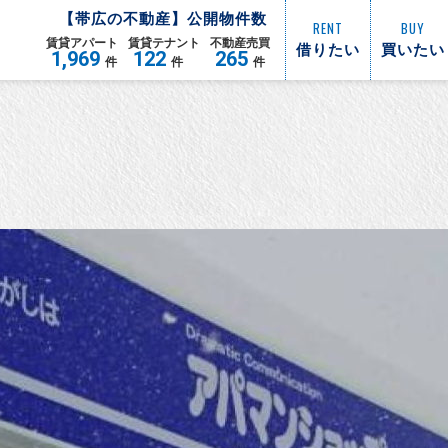
【
帯広
の不動産】公開物件数
RENT
BUY
賃貸
アパート
賃貸
テナント
不動産
売買
借りたい
買いたい
1,969
122
265
件
件
件