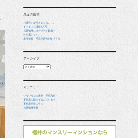
々
象:
。
最近の投稿
し
お見舞いが続きました。。。
ドットコム通信8月号
賃貸物件にカーポート推進中
体が重いっす。。
土地情報 帯広市西9条南15丁目
アーカイブ
ア
ー
カ
イ
ブ
カテゴリー
いろいろな出来事（帯広内外）
不動産に限らず読んでいる本
不動産業務の中で
賃貸物件情報