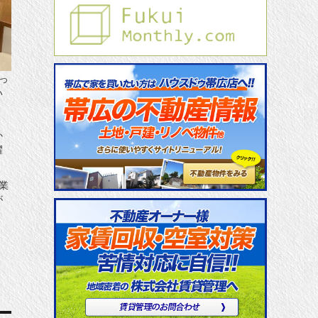
っ
い
、
か
躍
業
が