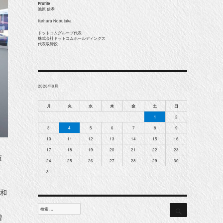
Profile
池原 信孝
Ikehara Nobutaka
ドットコムグループ代表
株式会社ドットコムホールディングス
代表取締役
2026年8月
月
火
水
木
金
土
日
1
2
3
4
5
6
7
8
9
10
11
12
13
14
15
16
。
17
18
19
20
21
22
23
績
24
25
26
27
28
29
30
。
31
令和
検
検
索
索
増
対