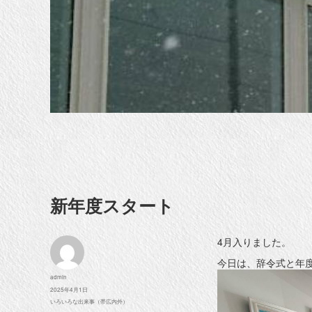
新年度スタート
4月入りました。
今日は、辞令式と年
投
admin
稿
投
2025年4月1日
者
稿
カ
いろいろな出来事（帯広内外）
日:
テ