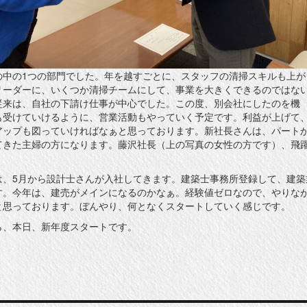
の中の1つの部門でした。年を越すごとに、スタッフの清掃スキルも上が
リーダーに、いくつか清掃チームにして、事業を大きくできるのではな
従来は、自社の下請け仕事が中心でした。この度、別会社にしたのを機
も受けていけるように、営業活動もやっていく予定です。利益が上げて
アップも図っていければなぁと思っております。新社長さんは、パート
てきた主婦の方になります。藤沢社長（上の写真の女性の方です）、飛
。
は、5月から設計士さんが入社してきます。建築士事務所登録して、建築
す。今年は、建売がメインになるのかなぁ。経験値ゼロなので、やりな
と思っております。ぼんやり、何となくスタートしていく感じです。
ら、本日、新年度スタートです。