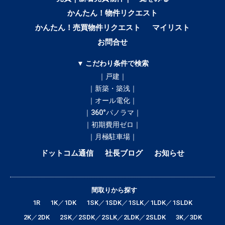
かんたん！物件リクエスト
かんたん！売買物件リクエスト
マイリスト
お問合せ
▼ こだわり条件で検索
｜戸建｜
｜新築・築浅｜
｜オール電化｜
｜360°パノラマ｜
｜初期費用ゼロ｜
｜月極駐車場｜
ドットコム通信
社長ブログ
お知らせ
間取りから探す
1R
1K／1DK
1SK／1SDK／1SLK／1LDK／1SLDK
2K／2DK
2SK／2SDK／2SLK／2LDK／2SLDK
3K／3DK