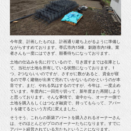
今年度、計画したものは、計画通り建ち上がるように準備し
ながらすすめております。帯広市内15棟、釧路市内1棟。業
者さんも一度にはできず、順番待ちになっております。
土地の仕込みを先に行ているので、引き渡すまでは在庫とし
て、当社が土地を所有している状態になっております。1
つ、2つならいいのですが、さすがに数があると、資金が寝
るので早く建物が出来て売れていかないものかというのが本
音です。まだ、やれる気はするのですが、今年は、一度止め
ています。年度内に一回売り切って、新年度また再開しよう
と思っております。そんな事情で、途中から、オーナー側で
土地を購入もしくはつなぎ融資で、持ってもらって、アパー
トを建てるという方式に変えました。
そうそう、これらの新築アパートを購入されるオーナーさん
は、そのほとんどがプロのオーナーたちになります。すでに
アパート経営されている方たちということになります。