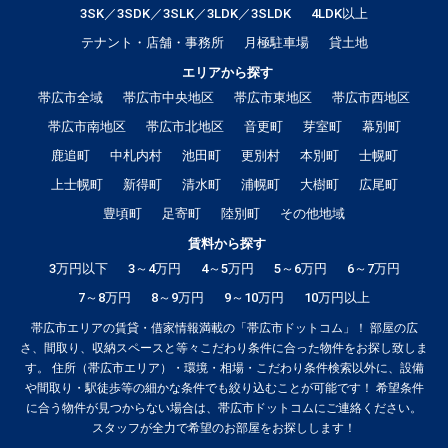
3SK／3SDK／3SLK／3LDK／3SLDK
4LDK以上
テナント・店舗・事務所
月極駐車場
貸土地
エリアから探す
帯広市全域
帯広市中央地区
帯広市東地区
帯広市西地区
帯広市南地区
帯広市北地区
音更町
芽室町
幕別町
鹿追町
中札内村
池田町
更別村
本別町
士幌町
上士幌町
新得町
清水町
浦幌町
大樹町
広尾町
豊頃町
足寄町
陸別町
その他地域
賃料から探す
3万円以下
3～4万円
4～5万円
5～6万円
6～7万円
7～8万円
8～9万円
9～10万円
10万円以上
帯広市エリアの賃貸・借家情報満載の「帯広市ドットコム」！ 部屋の広
さ、間取り、収納スペースと等々こだわり条件に合った物件をお探し致しま
す。 住所（帯広市エリア）・環境・相場・こだわり条件検索以外に、設備
や間取り・駅徒歩等の細かな条件でも絞り込むことが可能です！ 希望条件
に合う物件が見つからない場合は、帯広市ドットコムにご連絡ください。
スタッフが全力で希望のお部屋をお探しします！