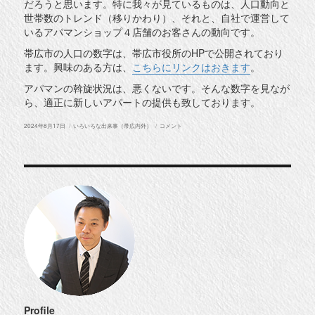
だろうと思います。特に我々が見ているものは、人口動向と
世帯数のトレンド（移りかわり）、それと、自社で運営して
いるアパマンショップ４店舗のお客さんの動向です。
帯広市の人口の数字は、帯広市役所のHPで公開されており
ます。興味のある方は、
こちらにリンクはおきます
。
アパマンの斡旋状況は、悪くないです。そんな数字を見なが
ら、適正に新しいアパートの提供も致しております。
投
カ
ア
2024年8月17日
いろいろな出来事（帯広内外）
コメント
稿
テ
パ
日:
ゴ
ー
リ
ト
ー
建
築
に
Profile