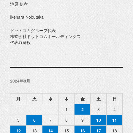
池原 信孝
Ikehara Nobutaka
ドットコムグループ代表
株式会社ドットコムホールディングス
代表取締役
2024年8月
月
火
水
木
金
土
日
1
2
3
4
5
6
7
8
9
10
11
12
13
14
15
16
17
18