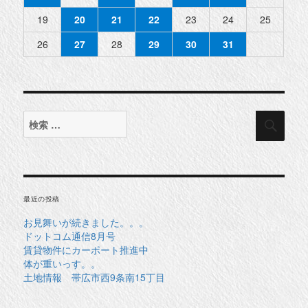
19
20
21
22
23
24
25
26
27
28
29
30
31
検
検
索
索
対
象:
最近の投稿
お見舞いが続きました。。。
ドットコム通信8月号
賃貸物件にカーポート推進中
体が重いっす。。
土地情報 帯広市西9条南15丁目