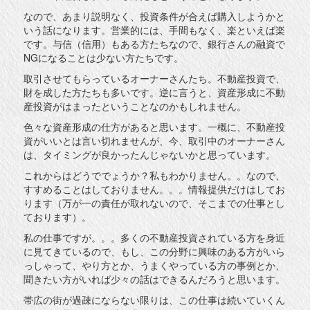
なので、あまり説明なく、投資条件が合えば購入しようかと
いう話になります。営業的には、手間もなく、楽といえば楽
です。与信（信用）もある方たちなので、銀行さんの融資で
NGになることは少ない方たちです。
取引させてもらっているオーナーさんたち。不動産投資で、
財を成した方たちも多いです。逆に言うと、資産形成に不動
産投資がはまったということなのかもしれません。
色々な資産形成の仕方があると思います。一概に、不動産投
資がいいとは言い切れませんが、今、取引中のオーナーさん
は、タイミングが良かったんじゃないかと思っています。
これからはどうででょうか？私もわかりません。。なので、
すすめることはしておりません。。。情報提供だけはしてお
ります（万が一の責任が取れないので、そこまでの仕事とし
ております）。
私の仕事ですが。。。多くの不動産投資されている方を身近
に見てきているので、もし、この分野に興味のある方がいら
っしゃって、やり方とか、うまくやっている方の事例とか、
聞きたい方がいれば少々の話はできるんだろうと思います。
帯広の街が過疎にならない限りは、この仕事は続いていくん