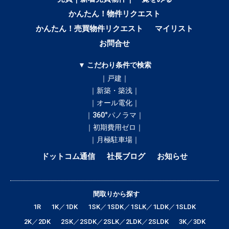
かんたん！物件リクエスト
かんたん！売買物件リクエスト
マイリスト
お問合せ
▼ こだわり条件で検索
｜戸建｜
｜新築・築浅｜
｜オール電化｜
｜360°パノラマ｜
｜初期費用ゼロ｜
｜月極駐車場｜
ドットコム通信
社長ブログ
お知らせ
間取りから探す
1R
1K／1DK
1SK／1SDK／1SLK／1LDK／1SLDK
2K／2DK
2SK／2SDK／2SLK／2LDK／2SLDK
3K／3DK