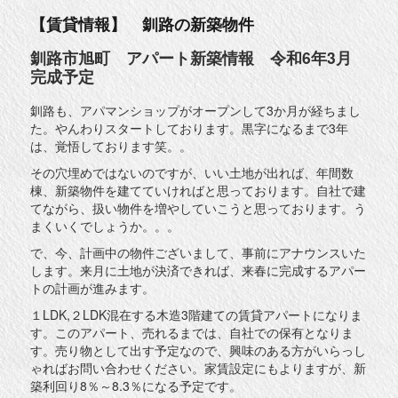
【賃貸情報】 釧路の新築物件
釧路市旭町 アパート新築情報 令和6年3月
完成予定
釧路も、アパマンショップがオープンして3か月が経ちまし
た。やんわりスタートしております。黒字になるまで3年
は、覚悟しております笑。。
その穴埋めではないのですが、いい土地が出れば、年間数
棟、新築物件を建てていければと思っております。自社で建
てながら、扱い物件を増やしていこうと思っております。う
まくいくでしょうか。。。
で、今、計画中の物件ございまして、事前にアナウンスいた
します。来月に土地が決済できれば、来春に完成するアパー
トの計画が進みます。
１LDK,２LDK混在する木造3階建ての賃貸アパートになりま
す。このアパート、売れるまでは、自社での保有となりま
す。売り物として出す予定なので、興味のある方がいらっし
ゃればお問い合わせください。家賃設定にもよりますが、新
築利回り8％～8.3％になる予定です。