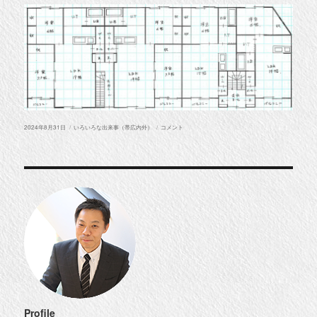
投
カ
【賃
2024年8月31日
いろいろな出来事（帯広内外）
コメント
稿
テ
貸
日:
ゴ
情
リ
報】
ー
釧
路
の
新
築
物
件
に
Profile