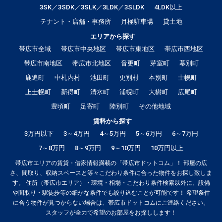
3SK／3SDK／3SLK／3LDK／3SLDK
4LDK以上
テナント・店舗・事務所
月極駐車場
貸土地
エリアから探す
帯広市全域
帯広市中央地区
帯広市東地区
帯広市西地区
帯広市南地区
帯広市北地区
音更町
芽室町
幕別町
鹿追町
中札内村
池田町
更別村
本別町
士幌町
上士幌町
新得町
清水町
浦幌町
大樹町
広尾町
豊頃町
足寄町
陸別町
その他地域
賃料から探す
3万円以下
3～4万円
4～5万円
5～6万円
6～7万円
7～8万円
8～9万円
9～10万円
10万円以上
帯広市エリアの賃貸・借家情報満載の「帯広市ドットコム」！ 部屋の広
さ、間取り、収納スペースと等々こだわり条件に合った物件をお探し致しま
す。 住所（帯広市エリア）・環境・相場・こだわり条件検索以外に、設備
や間取り・駅徒歩等の細かな条件でも絞り込むことが可能です！ 希望条件
に合う物件が見つからない場合は、帯広市ドットコムにご連絡ください。
スタッフが全力で希望のお部屋をお探しします！