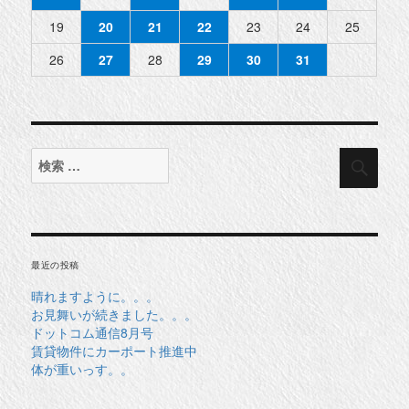
19
20
21
22
23
24
25
26
27
28
29
30
31
検
検
索
索
対
象:
最近の投稿
晴れますように。。。
お見舞いが続きました。。。
ドットコム通信8月号
賃貸物件にカーポート推進中
体が重いっす。。