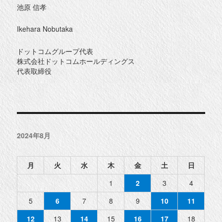
池原 信孝
Ikehara Nobutaka
ドットコムグループ代表
株式会社ドットコムホールディングス
代表取締役
2024年8月
月
火
水
木
金
土
日
1
2
3
4
5
6
7
8
9
10
11
12
13
14
15
16
17
18