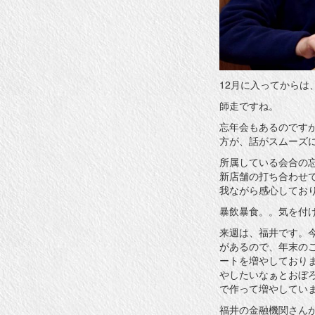
12月に入ってから
師走ですね。
忘年会もあるのです
方が、話がスムーズ
所属している会合の
新店舗の打ち合わせ
我ながら感心してお
暴飲暴食。。気を付
来週は、福井です。
があるので、年末の
ートを増やしておりま
やしたいなぁとおぼ
で作って増やしてい
福井の金融機関さん