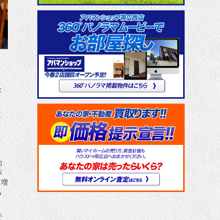
た
と
。
。
約
パ
、増
ち
で