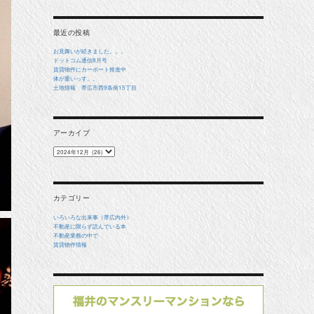
象:
最近の投稿
お見舞いが続きました。。。
ドットコム通信8月号
賃貸物件にカーポート推進中
体が重いっす。。
土地情報 帯広市西9条南15丁目
アーカイブ
ア
ー
カ
イ
ブ
カテゴリー
いろいろな出来事（帯広内外）
不動産に限らず読んでいる本
不動産業務の中で
賃貸物件情報