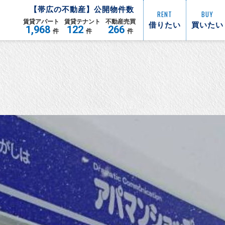
【
帯広
の不動産】公開物件数
RENT
BUY
賃貸
アパート
賃貸
テナント
不動産
売買
借りたい
買いたい
1,968
122
266
件
件
件