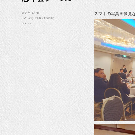
スマホの写真画像見
投
2024年12月7日
稿
カ
いろいろな出来事（帯広内外）
日:
テ
忘
コメント
ゴ
年
リ
会
ー
シ
ー
ズ
ン
に