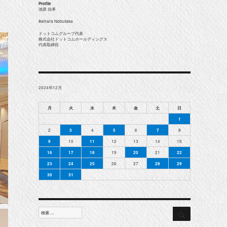
Profile
池原 信孝
。
Ikehara Nobutaka
ドットコムグループ代表
株式会社ドットコムホールディングス
代表取締役
2024年12月
月
火
水
木
金
土
日
1
2
3
4
5
6
7
8
9
10
11
12
13
14
15
16
17
18
19
20
21
22
23
24
25
26
27
28
29
30
31
検
検
索
索
対