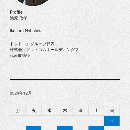
Profile
池原 信孝
Ikehara Nobutaka
ドットコムグループ代表
株式会社ドットコムホールディングス
代表取締役
2024年12月
月
火
水
木
金
土
日
1