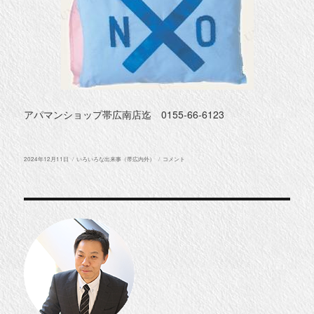
アパマンショップ帯広南店迄 0155-66-6123
投
カ
新
2024年12月11日
いろいろな出来事（帯広内外）
コメント
稿
テ
築
日:
ゴ
賃
リ
貸
ー
物
件
ー
帯
広
市
西
9
南
30
に