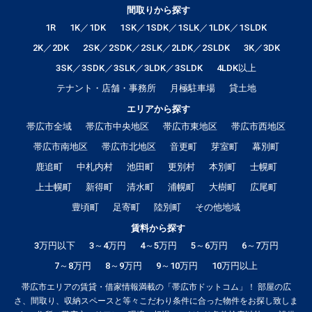
間取りから探す
1R
1K／1DK
1SK／1SDK／1SLK／1LDK／1SLDK
2K／2DK
2SK／2SDK／2SLK／2LDK／2SLDK
3K／3DK
3SK／3SDK／3SLK／3LDK／3SLDK
4LDK以上
テナント・店舗・事務所
月極駐車場
貸土地
エリアから探す
帯広市全域
帯広市中央地区
帯広市東地区
帯広市西地区
帯広市南地区
帯広市北地区
音更町
芽室町
幕別町
鹿追町
中札内村
池田町
更別村
本別町
士幌町
上士幌町
新得町
清水町
浦幌町
大樹町
広尾町
豊頃町
足寄町
陸別町
その他地域
賃料から探す
3万円以下
3～4万円
4～5万円
5～6万円
6～7万円
7～8万円
8～9万円
9～10万円
10万円以上
帯広市エリアの賃貸・借家情報満載の「帯広市ドットコム」！ 部屋の広
さ、間取り、収納スペースと等々こだわり条件に合った物件をお探し致しま