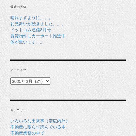
最近の投稿
晴れますように。。。
お見舞いが続きました。。。
ドットコム通信8月号
賃貸物件にカーポート推進中
体が重いっす。。
アーカイブ
ア
ー
カ
イ
ブ
カテゴリー
いろいろな出来事（帯広内外）
不動産に限らず読んでいる本
不動産業務の中で