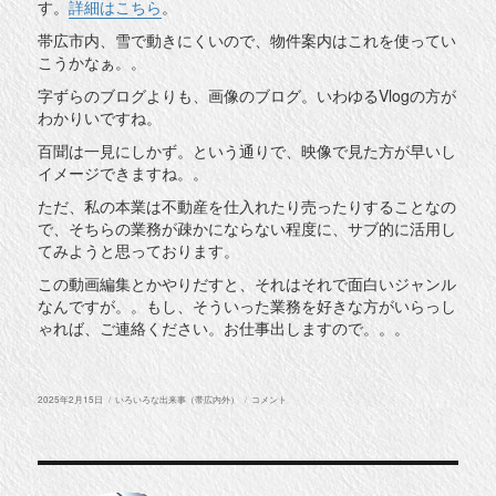
す。
詳細はこちら
。
帯広市内、雪で動きにくいので、物件案内はこれを使ってい
こうかなぁ。。
字ずらのブログよりも、画像のブログ。いわゆるVlogの方が
わかりいですね。
百聞は一見にしかず。という通りで、映像で見た方が早いし
イメージできますね。。
ただ、私の本業は不動産を仕入れたり売ったりすることなの
で、そちらの業務が疎かにならない程度に、サブ的に活用し
てみようと思っております。
この動画編集とかやりだすと、それはそれで面白いジャンル
なんですが。。もし、そういった業務を好きな方がいらっし
ゃれば、ご連絡ください。お仕事出しますので。。。
投
カ
動
2025年2月15日
いろいろな出来事（帯広内外）
コメント
稿
テ
画。
日:
ゴ
あ
リ
れ
ー
こ
れ。。。
に