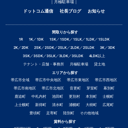
｜月極駐車場｜
ドットコム通信
社長ブログ
お知らせ
間取りから探す
1R
1K／1DK
1SK／1SDK／1SLK／1LDK／1SLDK
2K／2DK
2SK／2SDK／2SLK／2LDK／2SLDK
3K／3DK
3SK／3SDK／3SLK／3LDK／3SLDK
4LDK以上
テナント・店舗・事務所
月極駐車場
貸土地
エリアから探す
帯広市全域
帯広市中央地区
帯広市東地区
帯広市西地区
帯広市南地区
帯広市北地区
音更町
芽室町
幕別町
鹿追町
中札内村
池田町
更別村
本別町
士幌町
上士幌町
新得町
清水町
浦幌町
大樹町
広尾町
豊頃町
足寄町
陸別町
その他地域
賃料から探す