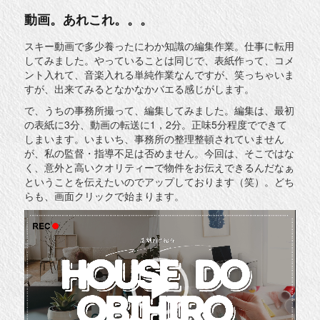
動画。あれこれ。。。
スキー動画で多少養ったにわか知識の編集作業。仕事に転用
してみました。やっていることは同じで、表紙作って、コメ
ント入れて、音楽入れる単純作業なんですが、笑っちゃいま
すが、出来てみるとなかなかバエる感じがします。
で、うちの事務所撮って、編集してみました。編集は、最初
の表紙に3分、動画の転送に1，2分。正味5分程度でできて
しまいます。いまいち、事務所の整理整頓されていません
が、私の監督・指導不足は否めません。今回は、そこではな
く、意外と高いクオリティーで物件をお伝えできるんだなぁ
ということを伝えたいのでアップしております（笑）。どち
らも、画面クリックで始まります。
動
画
プ
レ
ー
ヤ
ー