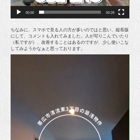
00:00
00:28
ちなみに、スマホで見る人の方が多いのではと思い、縦長版
にして、コメントも入れてみました。人が写りこんでいたり
（私ですが）、改善することはあるのですが、少し使いこな
してみようかなぁと思っております。
動
画
プ
レ
ー
ヤ
ー