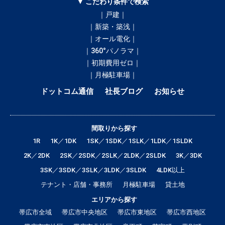
▼ こだわり条件で検索
｜戸建｜
｜新築・築浅｜
｜オール電化｜
｜360°パノラマ｜
｜初期費用ゼロ｜
｜月極駐車場｜
ドットコム通信
社長ブログ
お知らせ
間取りから探す
1R
1K／1DK
1SK／1SDK／1SLK／1LDK／1SLDK
2K／2DK
2SK／2SDK／2SLK／2LDK／2SLDK
3K／3DK
3SK／3SDK／3SLK／3LDK／3SLDK
4LDK以上
テナント・店舗・事務所
月極駐車場
貸土地
エリアから探す
帯広市全域
帯広市中央地区
帯広市東地区
帯広市西地区