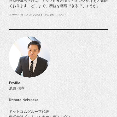
利益が減った時は、トップが変わるタイミングかなぁと覚悟
ております。どこまで、増益を継続できるでしょうか。
投
カ
ス
2025年4月7日
いろいろな出来事（帯広内外）
コメント
稿
テ
タ
日:
ゴ
ッ
リ
フ
ー
面
談
in
福
井
に
Profile
池原 信孝
Ikehara Nobutaka
ドットコムグループ代表
株式会社ドットコムホールディングス