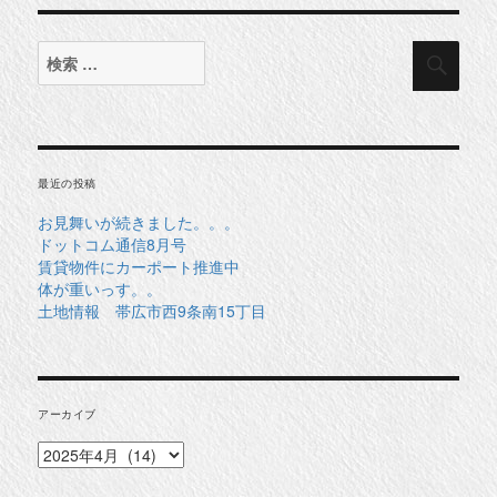
検
検
索
索
対
象:
最近の投稿
お見舞いが続きました。。。
ドットコム通信8月号
賃貸物件にカーポート推進中
体が重いっす。。
土地情報 帯広市西9条南15丁目
アーカイブ
ア
ー
カ