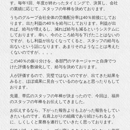
す。毎年1回、年度が終わったタイミングで、決算し、会社
の業績に応じて、スタッフの年棒を決めております。
うちのグループ会社全体の労働配分率は40％前後にしてお
ります。出た利益の40％を給与にしております。利益が出
れば、給与が増えるし、減れば給与も減るというシステムに
しております。幸い、今のところ給与を下げたことはないの
ですが、もし利益が出なくなってくると、スタッフの給与も
出ないという話になります。あまりそのようなことは考えた
くないのですが。。。。
この40％の振り分けを、各部門のマネージャーと自身でつ
けた評価を数値化して、給与を決めております。
人が評価するので、完璧ではないのですが、出てきた結果を
みると、ほぼ成果に見合っているのかなぁと思ったりもして
おります。
先週、帯広のスタッフの年棒が決まったので、今回は、福井
のスタッフの年棒をお伝えしてきました。
お伝えするなら、下がった報告よりも上がった報告をしてい
きたいものです。右肩上がりの組織であり続けられるよう
に、しくしくと業務を遂行していきたく思っております。