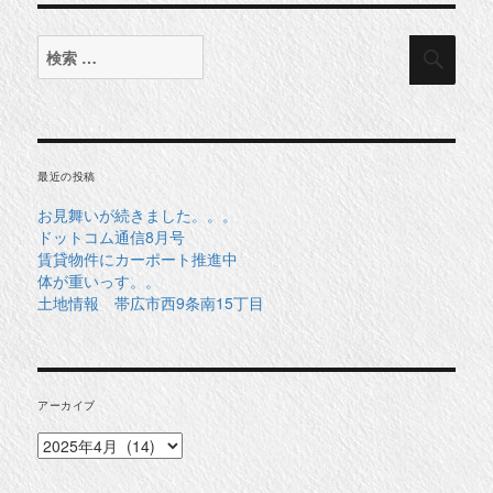
検
検
索
索
対
象:
最近の投稿
お見舞いが続きました。。。
ドットコム通信8月号
賃貸物件にカーポート推進中
体が重いっす。。
土地情報 帯広市西9条南15丁目
アーカイブ
ア
ー
カ