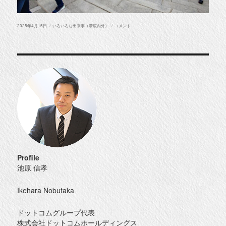
投
カ
春
2025年4月15日
いろいろな出来事（帯広内外）
コメント
稿
テ
の
日:
ゴ
京
リ
都
ー
観
光
に
Profile
池原 信孝
Ikehara Nobutaka
ドットコムグループ代表
株式会社ドットコムホールディングス