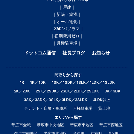
｜戸建｜
｜新築・築浅｜
｜オール電化｜
｜360°パノラマ｜
｜初期費用ゼロ｜
｜月極駐車場｜
ドットコム通信
社長ブログ
お知らせ
間取りから探す
1R
1K／1DK
1SK／1SDK／1SLK／1LDK／1SLDK
2K／2DK
2SK／2SDK／2SLK／2LDK／2SLDK
3K／3DK
3SK／3SDK／3SLK／3LDK／3SLDK
4LDK以上
テナント・店舗・事務所
月極駐車場
貸土地
エリアから探す
帯広市全域
帯広市中央地区
帯広市東地区
帯広市西地区
帯広市南地区
帯広市北地区
音更町
芽室町
幕別町