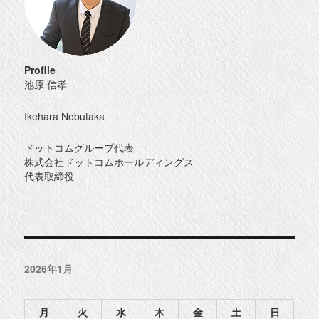
Profile
池原 信孝
Ikehara Nobutaka
ドットコムグループ代表
株式会社ドットコムホールディングス
代表取締役
2026年1月
月
火
水
木
金
土
日