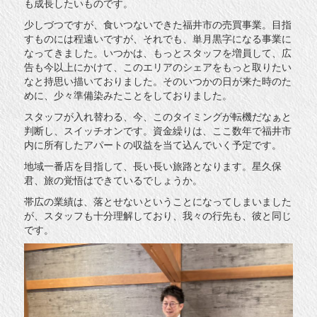
も成長したいものです。
少しづつですが、食いつないできた福井市の売買事業。目指
すものには程遠いですが、それでも、単月黒字になる事業に
なってきました。いつかは、もっとスタッフを増員して、広
告も今以上にかけて、このエリアのシェアをもっと取りたい
なと持思い描いておりました。そのいつかの日が来た時のた
めに、少々準備染みたことをしておりました。
スタッフが入れ替わる、今、このタイミングが転機だなぁと
判断し、スイッチオンです。資金繰りは、ここ数年で福井市
内に所有したアパートの収益を当て込んでいく予定です。
地域一番店を目指して、長い長い旅路となります。星久保
君、旅の覚悟はできているでしょうか。
帯広の業績は、落とせないということになってしまいました
が、スタッフも十分理解しており、我々の行先も、彼と同じ
です。