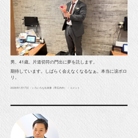
男、41歳。片道切符の門出に夢を託します。
期待しています。しばらく会えなくなるなぁ。本当に涙ポロ
リ。
投
カ
送
2026年1月17日
いろいろな出来事（帯広内外）
コメント
稿
テ
別
日:
ゴ
会
リ
（そ
ー
う
こ
う
か
い）
に