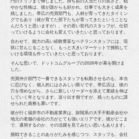
門のトップまで伸しました。持ち前の人当たりの良さと、穏
やかな性格は、彼が誰からも好かれ、仕事でも大きく成果を
残しました。帯広の売買部門も、人材が育ってきたタイミン
グでもあり（彼が育てた部下たちが育ってきたということな
んだろうと思いますが）、その若い世代のスタッフが、仕切
っていけるように会社も変えていきたいと思っております。
合わせて、能力の高い経験豊富なベテランスタッフには、現
状に甘んじることなく、もっと大きいマーケットで挑戦して
いける環境も作っていきたいと思っております。
そんな思いで、ドットコムグループの2026年が幕を開けま
した。
売買仲介部門で一番できるスタッフを転勤させるのも、本当
に忍びなく、個人的にはさみしい限りです。帯広店は、彼の
穴を埋めながら、さらに新しいリーダーを添えて業績を伸ば
していく年となります。送り出す側ですが、残ったものに課
せられた責務も重いです。
彼が行く福井市の不動産業界は、財閥系の大手不動産会社や
地元の老舗の会社の力がとても強いエリアです。彼がどこま
で、通用するのか、その活躍を見てみたい思いもあります。
挑戦できることのありがたみを感じつつ、スタッフも、会社