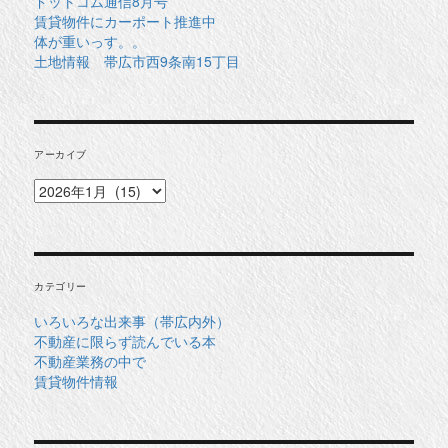
ドットコム通信8月号
賃貸物件にカーポート推進中
体が重いっす。。
土地情報 帯広市西9条南15丁目
アーカイブ
ア
ー
カ
イ
ブ
カテゴリー
いろいろな出来事（帯広内外）
不動産に限らず読んでいる本
不動産業務の中で
賃貸物件情報