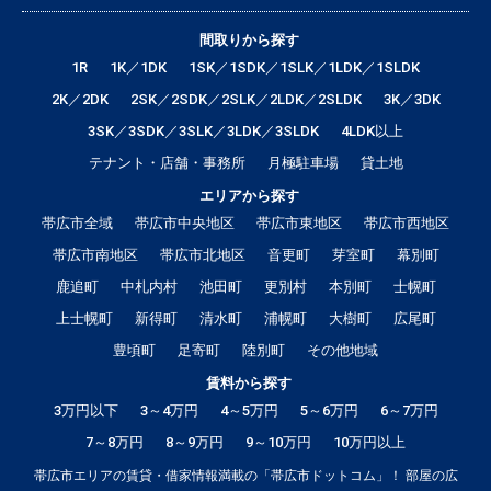
間取りから探す
1R
1K／1DK
1SK／1SDK／1SLK／1LDK／1SLDK
2K／2DK
2SK／2SDK／2SLK／2LDK／2SLDK
3K／3DK
3SK／3SDK／3SLK／3LDK／3SLDK
4LDK以上
テナント・店舗・事務所
月極駐車場
貸土地
エリアから探す
帯広市全域
帯広市中央地区
帯広市東地区
帯広市西地区
帯広市南地区
帯広市北地区
音更町
芽室町
幕別町
鹿追町
中札内村
池田町
更別村
本別町
士幌町
上士幌町
新得町
清水町
浦幌町
大樹町
広尾町
豊頃町
足寄町
陸別町
その他地域
賃料から探す
3万円以下
3～4万円
4～5万円
5～6万円
6～7万円
7～8万円
8～9万円
9～10万円
10万円以上
帯広市エリアの賃貸・借家情報満載の「帯広市ドットコム」！ 部屋の広