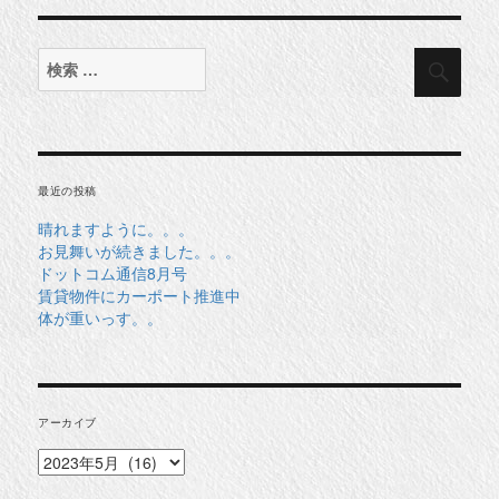
検
検
索
索
対
象:
最近の投稿
晴れますように。。。
お見舞いが続きました。。。
ドットコム通信8月号
賃貸物件にカーポート推進中
体が重いっす。。
アーカイブ
ア
ー