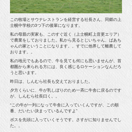
この牧場とサウナレストランを経営する社長さん、同郷の上
士幌中学校の3つ下の後輩になります。
私の母親の実家も、このすぐ近く（上士幌町上音更エリア）
で農業をしておりました。私から見るとじいちゃん、ばあち
ゃんの家ということになります。。すでに他界して離農して
おります。。
私の地元でもあるので、牛を見ても何にも思いませんが、首
都圏から来られる方には、良く感じるロケーションなんだろ
うと思います。
昨日は、しんむら社長も交えておりました。
夕方くらいに、牛が乳しぼりのため一斉に牛舎に戻るのです
が、しんむら社長曰く。。
“この牛が一列になって牛舎に入っていくんですが、この順
番、だいたい決まっているんですよ”
ボスを先頭に入っていくそうです。さすがに知りませんでし
た。。