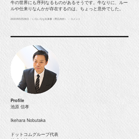
牛の世界にも序列なるものがあるそうです。牛なりに、ルー
ルや仕来りなんかが存在するのは、ちょっと意外でした。
投
カ
上
2023年5月28日
いろいろな出来事（帯広内外）
コメント
稿
テ
士
日:
ゴ
幌
リ
し
ー
ん
む
ら
牧
場
～
令
和
5
年
春
に
Profile
池原 信孝
Ikehara Nobutaka
ドットコムグループ代表