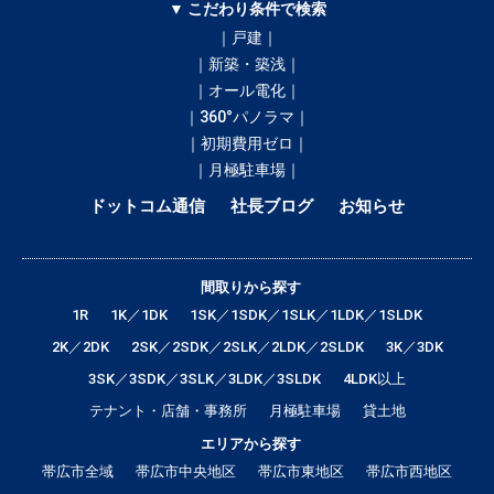
▼ こだわり条件で検索
｜戸建｜
｜新築・築浅｜
｜オール電化｜
｜360°パノラマ｜
｜初期費用ゼロ｜
｜月極駐車場｜
ドットコム通信
社長ブログ
お知らせ
間取りから探す
1R
1K／1DK
1SK／1SDK／1SLK／1LDK／1SLDK
2K／2DK
2SK／2SDK／2SLK／2LDK／2SLDK
3K／3DK
3SK／3SDK／3SLK／3LDK／3SLDK
4LDK以上
テナント・店舗・事務所
月極駐車場
貸土地
エリアから探す
帯広市全域
帯広市中央地区
帯広市東地区
帯広市西地区