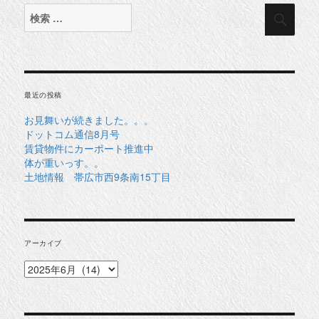
検
検
索
索
対
象:
最近の投稿
お見舞いが続きました。。。
ドットコム通信8月号
賃貸物件にカーポート推進中
体が重いっす。。
土地情報 帯広市西9条南15丁目
アーカイブ
ア
ー
カ
イ