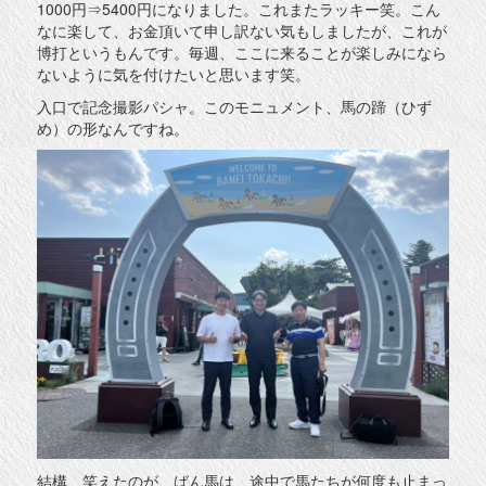
1000円⇒5400円になりました。これまたラッキー笑。こん
なに楽して、お金頂いて申し訳ない気もしましたが、これが
博打というもんです。毎週、ここに来ることが楽しみになら
ないように気を付けたいと思います笑。
入口で記念撮影パシャ。このモニュメント、馬の蹄（ひず
め）の形なんですね。
結構、笑えたのが、ばん馬は、途中で馬たちが何度も止まっ