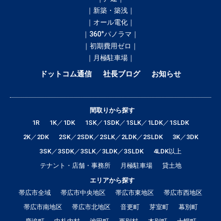
｜新築・築浅｜
｜オール電化｜
｜360°パノラマ｜
｜初期費用ゼロ｜
｜月極駐車場｜
ドットコム通信
社長ブログ
お知らせ
間取りから探す
1R
1K／1DK
1SK／1SDK／1SLK／1LDK／1SLDK
2K／2DK
2SK／2SDK／2SLK／2LDK／2SLDK
3K／3DK
3SK／3SDK／3SLK／3LDK／3SLDK
4LDK以上
テナント・店舗・事務所
月極駐車場
貸土地
エリアから探す
帯広市全域
帯広市中央地区
帯広市東地区
帯広市西地区
帯広市南地区
帯広市北地区
音更町
芽室町
幕別町