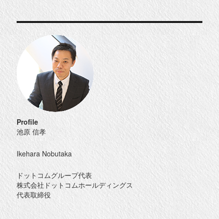
日:
ゴ
馬
リ
in
ー
帯
広
に
Profile
池原 信孝
Ikehara Nobutaka
ドットコムグループ代表
株式会社ドットコムホールディングス
代表取締役