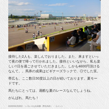
接待した2人も、楽しんでおりました。また、来ますといっ
て夜の便で帰って行かれました。接待といいながら、私も楽
しい1日を過ごさせていただきました。しかも4600円頂ける
なんて。。馬券の成果はビギナーズラックで、◎でした笑。
帯広も、ここ数日30度以上の日が続いております。夏モー
ドです。
馬たちにとっては、過酷な夏のレースなんでしょうね。
がんばれ、馬たち！
投
カ
ば
2025年6月28日
いろいろな出来事（帯広内外）
コメント
稿
テ
ん