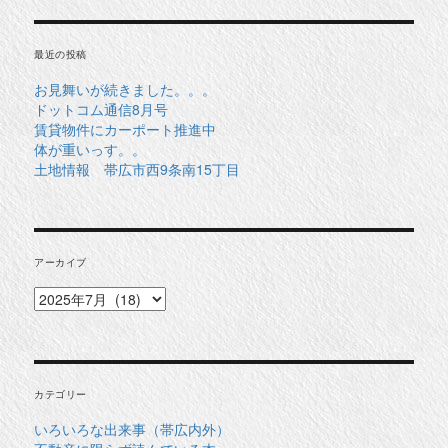
最近の投稿
お見舞いが続きました。。。
ドットコム通信8月号
賃貸物件にカーポート推進中
体が重いっす。。
土地情報 帯広市西9条南15丁目
アーカイブ
ア
ー
カ
イ
ブ
カテゴリー
いろいろな出来事（帯広内外）