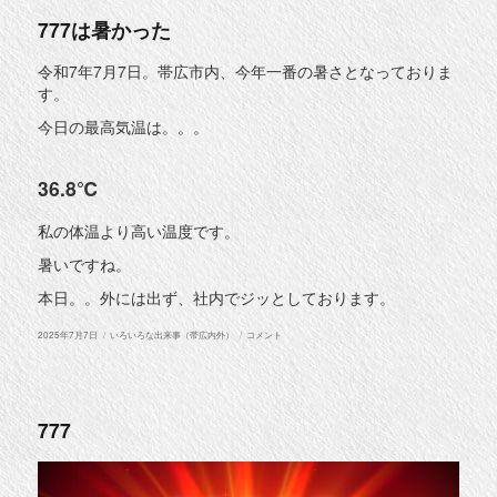
777は暑かった
令和7年7月7日。帯広市内、今年一番の暑さとなっておりま
す。
今日の最高気温は。。。
36.8℃
私の体温より高い温度です。
暑いですね。
本日。。外には出ず、社内でジッとしております。
投
カ
777
2025年7月7日
いろいろな出来事（帯広内外）
コメント
稿
テ
は
日:
ゴ
暑
リ
か
ー
っ
た
に
777