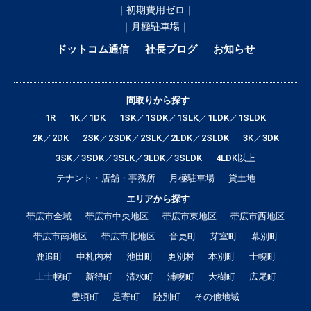
｜初期費用ゼロ｜
｜月極駐車場｜
ドットコム通信
社長ブログ
お知らせ
間取りから探す
1R
1K／1DK
1SK／1SDK／1SLK／1LDK／1SLDK
2K／2DK
2SK／2SDK／2SLK／2LDK／2SLDK
3K／3DK
3SK／3SDK／3SLK／3LDK／3SLDK
4LDK以上
テナント・店舗・事務所
月極駐車場
貸土地
エリアから探す
帯広市全域
帯広市中央地区
帯広市東地区
帯広市西地区
帯広市南地区
帯広市北地区
音更町
芽室町
幕別町
鹿追町
中札内村
池田町
更別村
本別町
士幌町
上士幌町
新得町
清水町
浦幌町
大樹町
広尾町
豊頃町
足寄町
陸別町
その他地域