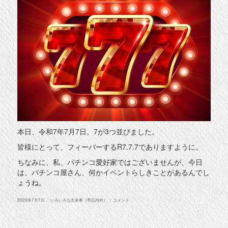
本日、令和7年7月7日。7が3つ並びました。
皆様にとって、フィーバーするR7.7.7でありますように。
ちなみに、私、パチンコ愛好家ではございませんが、今日
は、パチンコ屋さん、何かイベントらしきことがあるんでし
ょうね。
投
カ
777
2025年7月7日
いろいろな出来事（帯広内外）
コメント
稿
テ
に
日:
ゴ
リ
ー