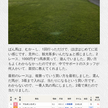
ばん馬は、むか～し、1回行っただけで、ほぼはじめてに近
い感じです。意外に、観光客多いんだなぁと感じました。2
レース、1000円ずつ馬券買って、遊んでいました。買い方
もよくわからなかったのですが、中でサポートのスタッフが
何人かいて、親切に教えてくれました。
最初のレースは、複勝っていう買い方を最初しました。選ん
だ馬が、3着まで入れば、当たりになるという買い方です。
わからないので、一番人気の馬にしました。2着で来たので
当たりました。