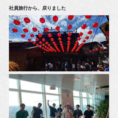
月
末
社員旅行から、戻りました
完
成
新
築
ア
パ
ー
ト
に