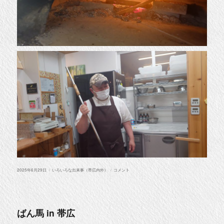
投
カ
【PR】
2025年6月29日
いろいろな出来事（帯広内外）
コメント
稿
テ
企
日:
ゴ
業
リ
案
ー
件
に
ばん馬 in 帯広