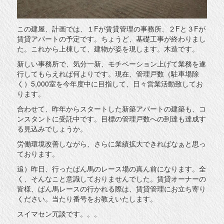
この建屋、計画では、１Fが賃貸管理の事務所、２Fと３Fが
賃貸アパートの予定です。ちょうど、基礎工事が終わりまし
た。これから上棟して、建物が姿を現します。木造です。
新しい事務所で、気分一新、モチベーション上げて業務を遂
行してもらえれば何よりです。現在、管理戸数（駐車場除
く）5,000室を今年度中に目指して、日々営業活動致してお
ります。
合わせて、昨年からスタートした新築アパートの建築も、コ
ンスタントに受託中です。目標の管理戸数への到達も達成す
る見込みでしょうか。
労働環境改善しながら、さらに業績拡大できればなぁと思っ
ております。
追）昨日、行ったばん馬のレース場の真ん前になります。全
く、そんなこと意識しておりませんでした。賃貸オーナーの
皆様、ばん馬レースの行かれる際は、賃貸管理にお立ち寄り
ください。当たり番号をお教えいたします。
スイマセン冗談です。。。