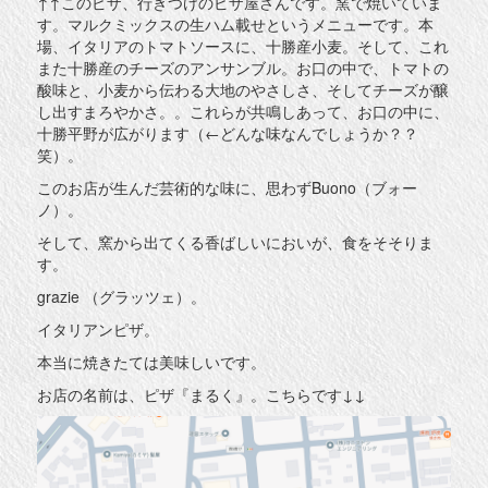
↑↑このピザ、行きつけのピザ屋さんです。窯で焼いていま
す。マルクミックスの生ハム載せというメニューです。本
場、イタリアのトマトソースに、十勝産小麦。そして、これ
また十勝産のチーズのアンサンブル。お口の中で、トマトの
酸味と、小麦から伝わる大地のやさしさ、そしてチーズが醸
し出すまろやかさ。。これらが共鳴しあって、お口の中に、
十勝平野が広がります（←どんな味なんでしょうか？？
笑）。
このお店が生んだ芸術的な味に、思わずBuono（ブォー
ノ）。
そして、窯から出てくる香ばしいにおいが、食をそそりま
す。
grazie （グラッツェ）。
イタリアンピザ。
本当に焼きたては美味しいです。
お店の名前は、ピザ『まるく』。こちらです↓↓