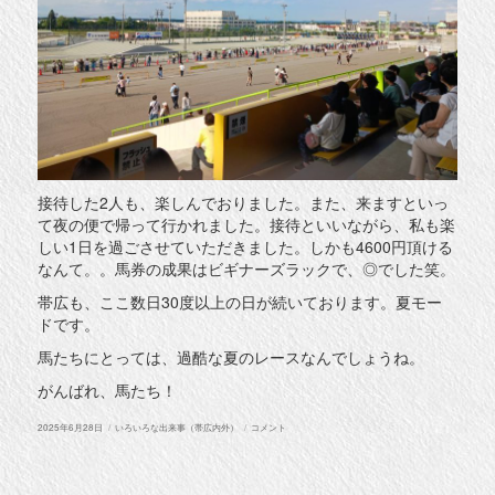
接待した2人も、楽しんでおりました。また、来ますといっ
て夜の便で帰って行かれました。接待といいながら、私も楽
しい1日を過ごさせていただきました。しかも4600円頂ける
なんて。。馬券の成果はビギナーズラックで、◎でした笑。
帯広も、ここ数日30度以上の日が続いております。夏モー
ドです。
馬たちにとっては、過酷な夏のレースなんでしょうね。
がんばれ、馬たち！
投
カ
ば
2025年6月28日
いろいろな出来事（帯広内外）
コメント
稿
テ
ん
日:
ゴ
馬
リ
in
ー
帯