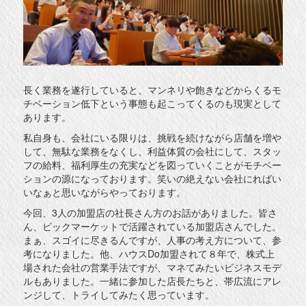
長く業務を遂行していると、マンネリや飽きなどからくるモ
チベーション低下という事態も起こってくるのも現実として
あります。
私自身も、会社にいる限りは、挑戦を続けながら店舗を増や
して、無駄な業務をなくし、利益体質の会社にして、スタッ
フの給料、福利厚生の充実などを図っていくことがモチベー
ションの源になっております。笑いの絶えない会社にればい
いなぁと思いながらやっております。
今回、3人の加盟店の社長さん方のお話がありました。皆さ
ん、ビックマーケットで活躍されている加盟店さんでした。
まぁ、スゴイに尽きるんですが、人事の考え方について、参
考になりました。他、ハウスDo加盟されて８年で、株式上
場された会社の営業手法ですが、マネてみたいビジネスモデ
ルもありました。一緒に参加した店長たちと、帯広流にアレ
ンジして、トライしてみたく思っています。