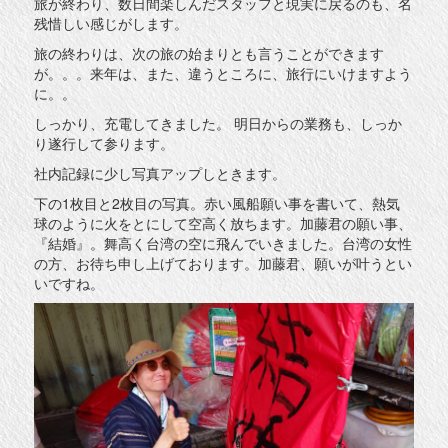
旅が終わり、数日間楽しんだスタッフと現実に戻るのも、名
残惜しい感じがします。
旅の終わりは、次の旅の始まりとも言うことができます
が。。。来年は、また、違うところに、旅行にいけますよう
に。。
しっかり、充電してきました。 明日からの業務も、しっか
り遂行して参ります。
社内記録に少し写真アップしときます。
下の1枚目と2枚目の写真。赤い風船願い事を書いて、熱気
球のように火をとにして空高く放ちます。加藤君の願い事、
『結婚』。舞高く台湾の空に飛んでいきました。台湾の女性
の方、お待ち申し上げております。加藤君、願いが叶うとい
いですね。