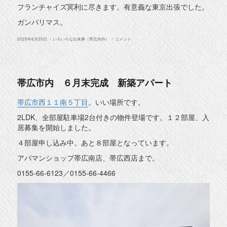
フランチャイズ冥利に尽きます。有意義な東京出張でした。
ガンバリマス。
投
カ
成
2025年6月25日
いろいろな出来事（帯広内外）
コメント
稿
テ
功
日:
ゴ
者
リ
に
ー
学
ぶ
に
帯広市内 ６月末完成 新築アパート
帯広市西１１南５丁目
。いい場所です。
2LDK、全部屋駐車場2台付きの物件登場です。１２部屋、入
居募集を開始しました。
４部屋申し込み中。あと８部屋となっています。
アパマンショップ帯広南店、帯広西店まで。
0155-66-6123／0155-66-4466