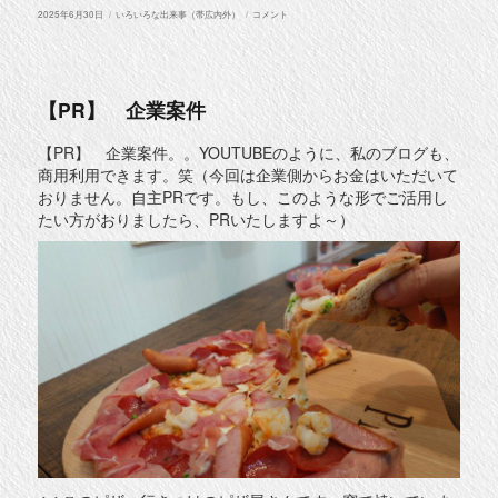
投
カ
『㈱
2025年6月30日
いろいろな出来事（帯広内外）
コメント
稿
テ
賃
日:
ゴ
貸
リ
管
ー
理』
新
社
【PR】 企業案件
屋
帯
広
【PR】 企業案件。。YOUTUBEのように、私のブログも、
市
商用利用できます。笑（今回は企業側からお金はいただいて
西
13
おりません。自主PRです。もし、このような形でご活用し
南
たい方がおりましたら、PRいたしますよ～）
9
に