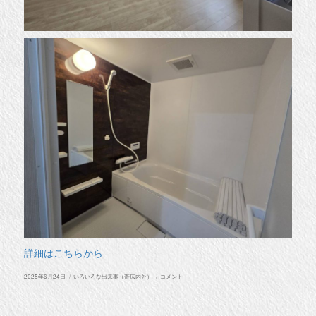
詳細はこちらから
投
カ
帯
2025年6月24日
いろいろな出来事（帯広内外）
コメント
稿
テ
広
日:
ゴ
市
リ
内
ー
６