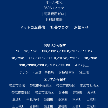
｜オール電化｜
｜360°パノラマ｜
｜初期費用ゼロ｜
｜月極駐車場｜
ドットコム通信
社長ブログ
お知らせ
間取りから探す
1R
1K／1DK
1SK／1SDK／1SLK／1LDK／1SLDK
2K／2DK
2SK／2SDK／2SLK／2LDK／2SLDK
3K／3DK
3SK／3SDK／3SLK／3LDK／3SLDK
4LDK以上
テナント・店舗・事務所
月極駐車場
貸土地
エリアから探す
帯広市全域
帯広市中央地区
帯広市東地区
帯広市西地区
帯広市南地区
帯広市北地区
音更町
芽室町
幕別町
鹿追町
中札内村
池田町
更別村
本別町
士幌町
上士幌町
新得町
清水町
浦幌町
大樹町
広尾町