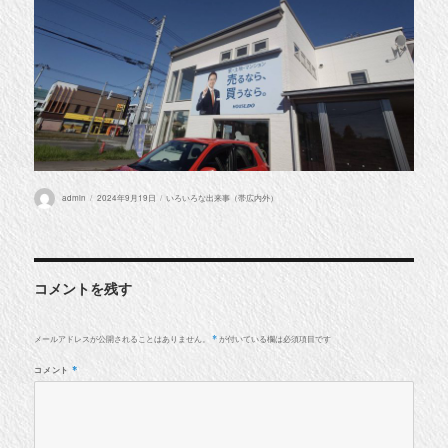
投
投
カ
admin
2024年9月19日
いろいろな出来事（帯広内外）
稿
稿
テ
者
日:
ゴ
リ
ー
コメントを残す
メールアドレスが公開されることはありません。
が付いている欄は必須項目です
*
コメント
*