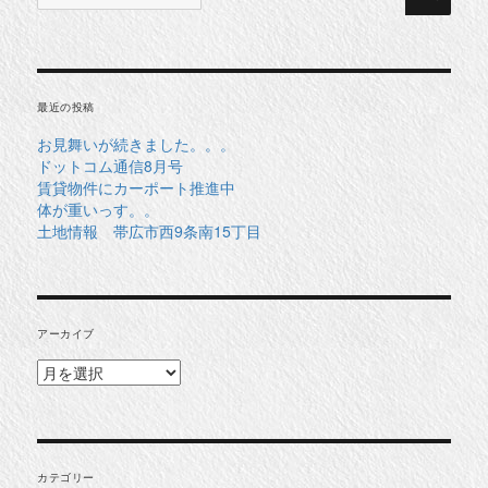
索
対
象:
最近の投稿
お見舞いが続きました。。。
ドットコム通信8月号
賃貸物件にカーポート推進中
体が重いっす。。
土地情報 帯広市西9条南15丁目
アーカイブ
ア
ー
カ
イ
ブ
カテゴリー